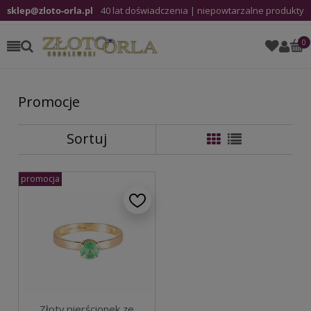
sklep@zloto-orla.pl
40 lat doświadczenia | niepowtarzalne produkty
Promocje
Sortuj
promocja
Złoty pierścionek ze