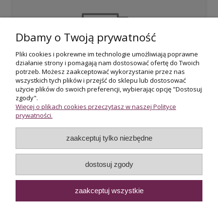
Dbamy o Twoją prywatność
Pliki cookies i pokrewne im technologie umożliwiają poprawne
działanie strony i pomagają nam dostosować ofertę do Twoich
Darmowa dostawa
potrzeb. Możesz zaakceptować wykorzystanie przez nas
przy zakupie powyżej 800 zł
wszystkich tych plików i przejść do sklepu lub dostosować
użycie plików do swoich preferencji, wybierając opcję "Dostosuj
zgody".
Więcej o plikach cookies przeczytasz w naszej Polityce
prywatności.
zaakceptuj tylko niezbędne
Certyfikowani rzeczoznawcy
wycena i potwierdzenie jakości biżuterii
dostosuj zgody
zaakceptuj wszystkie
Internetowy sklep jubilerski Złoto-Orla | ul. Orla 13, 00-144
Warszawa |
sklep@zloto-orla.pl
|
+48 22 620 67 66
|
WhatsApp
|
NIP:5251985527 | REGON:012871659