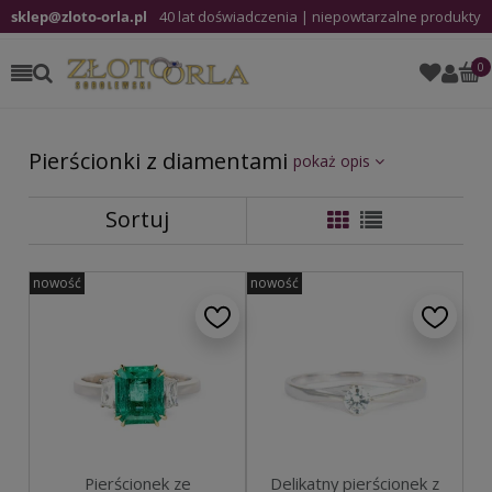
sklep@zloto-orla.pl
40 lat doświadczenia | niepowtarzalne produkty
Pierścionki z diamentami
pokaż opis
Sortuj
nowość
nowość
Pierścionek ze
Delikatny pierścionek z