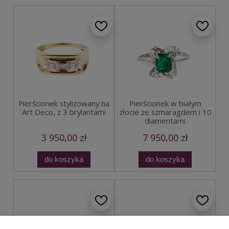
Pierścionek stylizowany na
Pierścionek w białym
Art Deco, z 3 brylantami
złocie ze szmaragdem i 10
diamentami
3 950,00 zł
7 950,00 zł
do koszyka
do koszyka