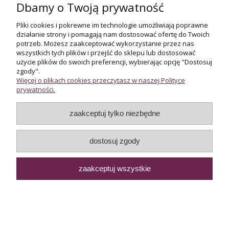
Dbamy o Twoją prywatność
Pliki cookies i pokrewne im technologie umożliwiają poprawne
działanie strony i pomagają nam dostosować ofertę do Twoich
potrzeb. Możesz zaakceptować wykorzystanie przez nas
Złoty pierścionek z
Pierścionek z brylantami,
wszystkich tych plików i przejść do sklepu lub dostosować
diamentami ok. 0,40 ct
łącznie ok. 1 karata
użycie plików do swoich preferencji, wybierając opcję "Dostosuj
zgody".
3 950,00 zł
9 500,00 zł
Więcej o plikach cookies przeczytasz w naszej Polityce
prywatności.
do koszyka
do koszyka
zaakceptuj tylko niezbędne
dostosuj zgody
zaakceptuj wszystkie
Pierścionek z szafirem i
Pierścionek w białym
diamentami, w białym
złocie z diamentami ok.