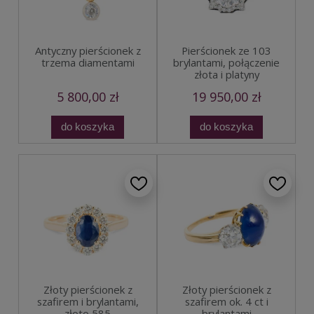
Antyczny pierścionek z
Pierścionek ze 103
trzema diamentami
brylantami, połączenie
złota i platyny
5 800,00 zł
19 950,00 zł
do koszyka
do koszyka
Złoty pierścionek z
Złoty pierścionek z
szafirem i brylantami,
szafirem ok. 4 ct i
złoto 585
brylantami