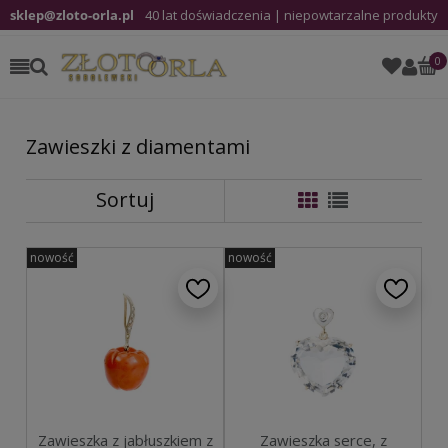
sklep@zloto-orla.pl
40 lat doświadczenia | niepowtarzalne produkty
Zawieszki z diamentami
Sortuj
nowość
nowość
Zawieszka z jabłuszkiem z
Zawieszka serce, z