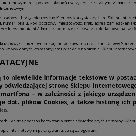
Internetowym ze sposobu płatności w systemie ratalnym, Administr
 Internetowym.
 osobowe Usługobiorców lub Klientów korzystających ze Sklepu Interneto
numer lokalu, kod pocztowy, miejscowość, kraj), adres zamieszkania/pro
cych konsumentami Administrator może przetwarzać dodatkowo nazwę firm
ie powyżej może być niezbędne do zawarcia i realizacji Umowy Sprzedaż
 umowy danych wskazany jest uprzednio na stronie Sklepu Internetowe
OATACYJNE
 to niewielkie informacje tekstowe w postac
by odwiedzającej stronę Sklepu Internetowe
smartfona – w zależności z jakiego urządze
e dot. plików Cookies, a także historię ich 
ko.
kach Cookies podczas korzystania przez odwiedzających ze strony Sklepu
lepie Internetowym i pokazywania, że są zalogowani;