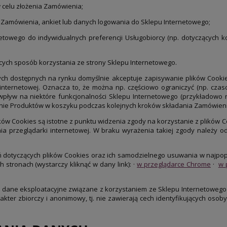
celu złożenia Zamówienia;
Zamówienia, ankiet lub danych logowania do Sklepu Internetowego;
wego do indywidualnych preferencji Usługobiorcy (np. dotyczących kolo
ych sposób korzystania ze strony Sklepu Internetowego.
ch dostępnych na rynku domyślnie akceptuje zapisywanie plików Cooki
nternetowej. Oznacza to, że można np. częściowo ograniczyć (np. czas
pływ na niektóre funkcjonalności Sklepu Internetowego (przykładowo n
ie Produktów w koszyku podczas kolejnych kroków składania Zamówieni
ików Cookies są istotne z punktu widzenia zgody na korzystanie z plików 
 przeglądarki internetowej. W braku wyrażenia takiej zgody należy od
 dotyczących plików Cookies oraz ich samodzielnego usuwania w najpop
 stronach (wystarczy kliknąć w dany link): ·
w przeglądarce Chrome
·
w 
 dane eksploatacyjne związane z korzystaniem ze Sklepu Internetowego
ter zbiorczy i anonimowy, tj. nie zawierają cech identyfikujących osob