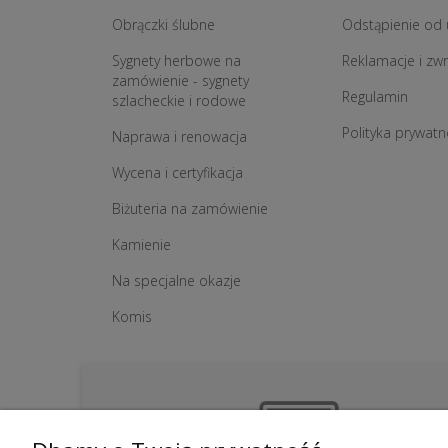
Obrączki ślubne
Odstąpienie od
Sygnety herbowe na
Reklamacje i zw
zamówienie - sygnety
Regulamin
szlacheckie i rodowe
Polityka prywatn
Naprawa i renowacja
Wycena i certyfikacja
Biżuteria na zamówienie
Kamienie
Na specjalne okazje
Komis