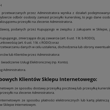
H
etwarzanych przez Administratora wynika z działań podejmowanych 
wybierze odbiór osobisty zamiast przesyłki kurierskiej, to jego dane os
lizującemu przesyłki na zlecenie Administratora.
dawcę, podanych przez Kupującego w związku z zakupami w Sklepie, j
jącego, zmierzające do jej zawarcia (art. 6 ust. 1 lit. b RODO),
owością (art. 6 ust. 1 lit. c RODO) oraz
etwarzaniu danych w celu ustalenia, dochodzenia lub obrony ewentualnych 
rców lub Klientów przez Administratora:
wiadczenie Usługi Elektronicznej (np. Konto).
g Administratora.
owych Klientów Sklepu Internetowego:
ernetowym ze sposobu dostawy przesyłką pocztową lub przesyłką kuriers
zesyłki na zlecenie Administratora.
nternetowym ze sposobu płatności elektronicznych lub kartą płatniczą
w Sklepie Internetowym.