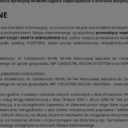
enia dyrektywy 95/46/WE (ogólne rozporządzenie o ochronie danych)
NE
ma charakter informacyjny, co oznacza że nie jest ona źródłem obowiązk
za pośrednictwem Sklepu Internetowego są wspólnicy
prowadzący wspó
KI"ŁUCJA I MARTA SOBOLEWSKIE S.C.
(adres miejsca prowadzenia działa
ółki cywilnej 012871659, adres poczty elektronicznej: sklep@zloto-o
lności: Al. Solidarności 95/99, 00-144 Warszawa) wpisana do Central
łaściwego do spraw gospodarki, NIP 5260023785, REGON 011077764 oraz 
A JUBILERSKA SOBOLEWSKI;
ałalności: Al. Solidarności 95/99, 00-144 Warszawa) wpisana do Centr
ciwego do spraw gospodarki, NIP 1181307960, REGON 142470626 - zwani dal
e zgodnie z ustawą o ochronie danych osobowych z dnia 29 sierpnia 1997 r
ług drogą elektroniczną z dnia 18 lipca 2002 r. (Dz.U. 2002 Nr 144, poz
dotyczą, a w szczególności zapewnia, że zbierane przez niego dane są
warzaniu niezgodnemu z tymi celami; merytorycznie poprawne i adekwa
tórych dotyczą, nie dłużej niż jest to niezbędne do osiągnięcia celu prze
 na niniejszej stronie i rozpoczynające się dużą literą (np. Sprzedawca
rnetowego dostępnym na stronach Sklepu Internetowego.