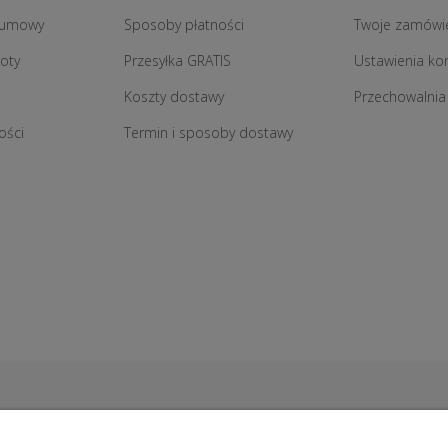
 umowy
Sposoby płatności
Twoje zamówi
roty
Przesyłka GRATIS
Ustawienia ko
Koszty dostawy
Przechowalnia
ości
Termin i sposoby dostawy