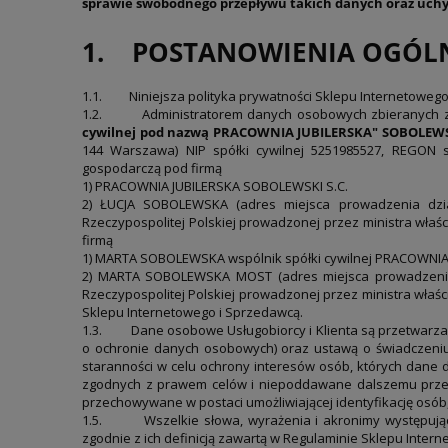
sprawie swobodnego przepływu takich danych oraz uchyl
1. POSTANOWIENIA OGÓL
1.1. Niniejsza polityka prywatności Sklepu Internetowego 
1.2.
Administratorem danych osobowych zbieranych 
cywilnej pod nazwą PRACOWNIA JUBILERSKA" SOBOLEWS
144 Warszawa) NIP spółki cywilnej 5251985527, REGON sp
gospodarczą pod firmą
1) PRACOWNIA JUBILERSKA SOBOLEWSKI S.C.
2) ŁUCJA SOBOLEWSKA (adres miejsca prowadzenia działa
Rzeczypospolitej Polskiej prowadzonej przez ministra w
firmą
1) MARTA SOBOLEWSKA wspólnik spółki cywilnej PRACOWNI
2) MARTA SOBOLEWSKA MOST (adres miejsca prowadzenia dzi
Rzeczypospolitej Polskiej prowadzonej przez ministra właś
Sklepu Internetowego i Sprzedawcą.
1.3.
Dane osobowe Usługobiorcy i Klienta są przetwarzan
o ochronie danych osobowych) oraz ustawą o świadczeniu us
staranności w celu ochrony interesów osób, których dane 
zgodnych z prawem celów i niepoddawane dalszemu przet
przechowywane w postaci umożliwiającej identyfikację osób, k
1.5.
Wszelkie słowa, wyrażenia i akronimy występujące
zgodnie z ich definicją zawartą w Regulaminie Sklepu Inte