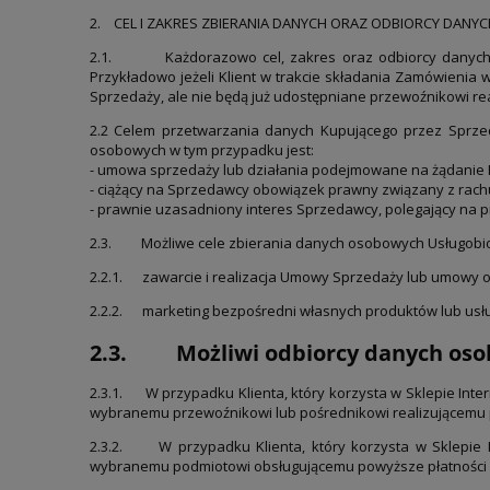
2. CEL I ZAKRES ZBIERANIA DANYCH ORAZ ODBIORCY DANYC
2.1. Każdorazowo cel, zakres oraz odbiorcy danych prz
Przykładowo jeżeli Klient w trakcie składania Zamówienia 
Sprzedaży, ale nie będą już udostępniane przewoźnikowi rea
2.2 Celem przetwarzania danych Kupującego przez Sprze
osobowych w tym przypadku jest:
- umowa sprzedaży lub działania podejmowane na żądanie Kupu
- ciążący na Sprzedawcy obowiązek prawny związany z rachunk
- prawnie uzasadniony interes Sprzedawcy, polegający na prz
2.3.
Możliwe cele zbierania danych osobowych Usługobio
2.2.1. zawarcie i realizacja Umowy Sprzedaży lub umowy o ś
2.2.2. marketing bezpośredni własnych produktów lub usłu
2.3. Możliwi odbiorcy danych osob
2.3.1. W przypadku Klienta, który korzysta w Sklepie Int
wybranemu przewoźnikowi lub pośrednikowi realizującemu pr
2.3.2. W przypadku Klienta, który korzysta w Sklepie I
wybranemu podmiotowi obsługującemu powyższe płatności 