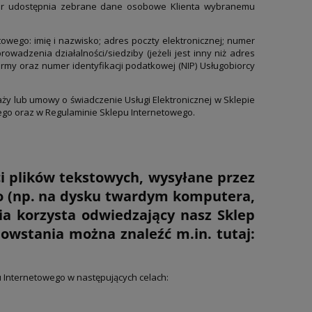
ator udostępnia zebrane dane osobowe Klienta wybranemu
wego: imię i nazwisko; adres poczty elektronicznej; numer
wadzenia działalności/siedziby (jeżeli jest inny niż adres
y oraz numer identyfikacji podatkowej (NIP) Usługobiorcy
y lub umowy o świadczenie Usługi Elektronicznej w Sklepie
go oraz w Regulaminie Sklepu Internetowego.
i plików tekstowych, wysyłane przez
go (np. na dysku twardym komputera,
nia korzysta odwiedzający nasz Sklep
powstania można znaleźć m.in. tutaj:
 Internetowego w następujących celach: