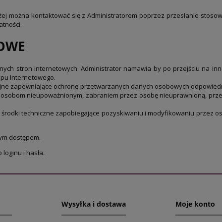
żej można kontaktować się z Administratorem poprzez przesłanie stosow
atności.
OWE
ych stron internetowych. Administrator namawia by po przejściu na inne
lepu Internetowego.
acyjne zapewniające ochronę przetwarzanych danych osobowych odpowiedni
m osobom nieupoważnionym, zabraniem przez osobę nieuprawnioną, prz
e środki techniczne zapobiegające pozyskiwaniu i modyfikowaniu przez
nym dostępem.
loginu i hasła.
Wysyłka i dostawa
Moje konto