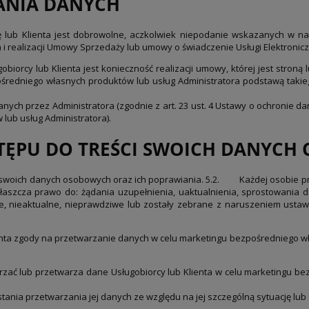
ANIA DANYCH
lub Klienta jest dobrowolne, aczkolwiek niepodanie wskazanych w na
realizacji Umowy Sprzedaży lub umowy o świadczenie Usługi Elektronicz
rcy lub Klienta jest konieczność realizacji umowy, której jest stroną l
redniego własnych produktów lub usług Administratora podstawą takiego
anych przez Administratora (zgodnie z art. 23 ust. 4 Ustawy o ochronie 
lub usług Administratora).
ĘPU DO TREŚCI SWOICH DANYCH 
i swoich danych osobowych oraz ich poprawiania. 5.2.
Każdej osobie pr
właszcza prawo do: żądania uzupełnienia, uaktualnienia, sprostowania
ne, nieaktualne, nieprawdziwe lub zostały zebrane z naruszeniem ustawy 
enta zgody na przetwarzanie danych w celu marketingu bezpośredniego w
zać lub przetwarza dane Usługobiorcy lub Klienta w celu marketingu be
nia przetwarzania jej danych ze względu na jej szczególną sytuację lub