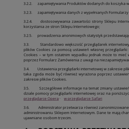
3.2.2. zapamiętywania Produktów dodanych do koszyka w 
3.2.3. zapamiętywania danych z wypełnianych Formularzy 
3.2.4. dostosowywania zawartości strony Sklepu Interneto
korzystania ze stron Sklepu Internetowego;
3.2.5. prowadzenia anonimowych statystyk przedstawiając
3.3.
Standardowo większość przeglądarek internetowy
plików Cookies za pomocą ustawień własnej przeglądarki i
Cookies – w tym ostatnim wypadku jednak może to mieć w
poprzez Formularz Zamówienia z uwagi na niezapamiętywan
3.4.
Ustawienia przeglądarki internetowej w zakresie pl
taka zgoda może być również wyrażona poprzez ustawienia
zakresie plików Cookies.
3.5.
Szczegółowe informacje na temat zmiany ustawień
dziale pomocy przeglądarki internetowej oraz na poniższych
przeglądarce Opera
·
w przeglądarce Safari
3.6.
Administrator przetwarza również zanonimizowane
administrowaniu Sklepem Internetowym. Dane te mają charak
ujawniane osobom trzecim.