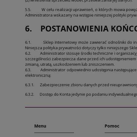
5.5.
W celu realizacji uprawnień, o których mowa powy
Administratora wskazany na wstępie niniejszej polityki pryw
6. POSTANOWIENIA KOŃC
6.1.
Sklep Internetowy może zawierać odnośniki do inn
Niniejsza polityka prywatności dotyczy tylko niniejszego Sk
6.2.
Administrator stosuje środki techniczne i organiz
szczególności zabezpiecza dane przed ich udostępnienie
zmianą, utratą, uszkodzeniem lub zniszczeniem.
6.3.
Administrator odpowiednio udostępnia następując
elektroniczną:
6.3.1. Zabezpieczenie zbioru danych przed nieuprawnio
6.3.2. Dostęp do Konta jedynie po podaniu indywidualnego 
Menu
Pomoc