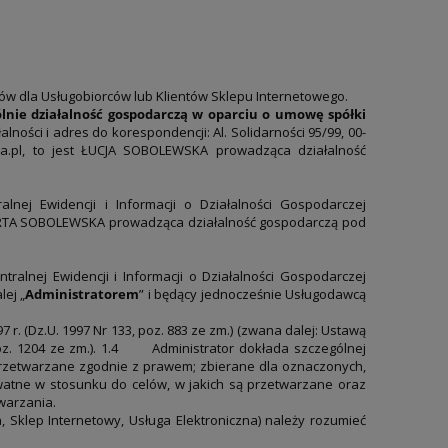
ów dla Usługobiorców lub Klientów Sklepu Internetowego.
lnie działalność gospodarczą w oparciu o umowę spółki
lności i adres do korespondencji: Al. Solidarności 95/99, 00-
rla.pl, to jest ŁUCJA SOBOLEWSKA prowadząca działalność
nej Ewidencji i Informacji o Działalności Gospodarczej
MARTA SOBOLEWSKA prowadząca działalność gospodarczą pod
alnej Ewidencji i Informacji o Działalności Gospodarczej
ej „
Administratorem
” i będący jednocześnie Usługodawcą
. (Dz.U. 1997 Nr 133, poz. 883 ze zm.) (zwana dalej: Ustawą
. 1204 ze zm.). 1.4
Administrator dokłada szczególnej
 przetwarzane zgodnie z prawem; zbierane dla oznaczonych,
tne w stosunku do celów, w jakich są przetwarzane oraz
twarzania.
, Sklep Internetowy, Usługa Elektroniczna) należy rozumieć