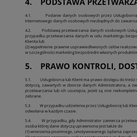
4. PODSTAWA PRZETWARZ
4.1.
Podanie danych osobowych przez Usługobiorcę 
Internetowego danych osobowych niezbędnych do zawarcia i 
4.2.
Podstawą przetwarzania danych osobowych Usługobio
przypadku przetwarzania danych w celu marketingu bezpoś
Klienta lub
(2) wypełnienie prawnie usprawiedliwionych celów realizow
w szczególności marketing bezpośredni własnych produktów 
5. PRAWO KONTROLI, DOST
5.1.
Usługobiorca lub Klient ma prawo dostępu do treśc
dotyczą, zawartych w zbiorze danych Administratora, a z
przetwarzania lub ich usunięcia, jeżeli są one niekomplet
zebrane.
5.3.
W przypadku udzielenia przez Usługobiorcę lub Kli
odwołana w każdym czasie.
5.4.
W przypadku, gdy Administrator zamierza przetwar
osoba której dane dotyczą uprawniona jest także do
(1) wniesienia pisemnego, umotywowanego żądania zaprzesta
(2) wniesienia sprzeciwu wobec przetwarzania jej danych.