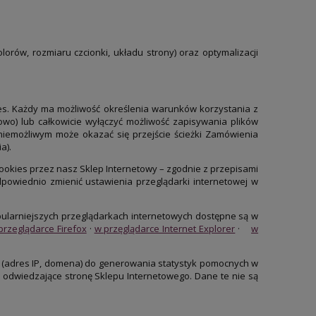
rów, rozmiaru czcionki, układu strony) oraz optymalizacji
es. Każdy ma możliwość określenia warunków korzystania z
owo) lub całkowicie wyłączyć możliwość zapisywania plików
iemożliwym może okazać się przejście ścieżki Zamówienia
a).
Cookies przez nasz Sklep Internetowy – zgodnie z przepisami
powiednio zmienić ustawienia przeglądarki internetowej w
ularniejszych przeglądarkach internetowych dostępne są w
przeglądarce Firefox
·
w przęglądarce Internet Explorer
·
w
 (adres IP, domena) do generowania statystyk pomocnych w
y odwiedzające stronę Sklepu Internetowego. Dane te nie są