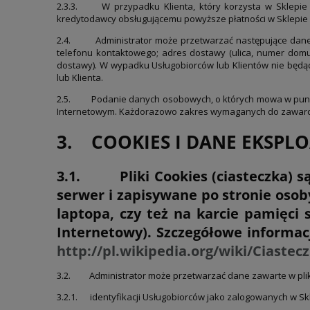
2.3.3. W przypadku Klienta, który korzysta w Sklepie 
kredytodawcy obsługującemu powyższe płatności w Sklepie
2.4.
Administrator może przetwarzać następujące dane
telefonu kontaktowego; adres dostawy (ulica, numer domu, 
dostawy). W wypadku Usługobiorców lub Klientów nie będą
lub Klienta.
2.5.
Podanie danych osobowych, o których mowa w punkc
Internetowym. Każdorazowo zakres wymaganych do zawarcia
3. COOKIES I DANE EKSPL
3.1. Pliki Cookies (ciasteczka) są
serwer i zapisywane po stronie oso
laptopa, czy też na karcie pamięci 
Internetowy). Szczegółowe informacj
http://pl.wikipedia.org/wiki/Ciastecz
3.2.
Administrator może przetwarzać dane zawarte w pli
3.2.1. identyfikacji Usługobiorców jako zalogowanych w Sk