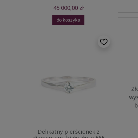
45 000,00 zł
do koszyka
Zł
wys
b
Delikatny pierścionek z
diamentem, białe złoto 585