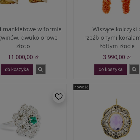
i mankietowe w formie
Wiszące kolczyki 
gwinów, dwukolorowe
rzeźbionymi koralam
złoto
żółtym złocie
11 000,00 zł
3 990,00 zł
do koszyka
do koszyka
nowość