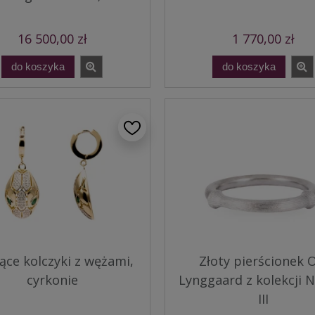
16 500,00 zł
1 770,00 zł
do koszyka
do koszyka
ące kolczyki z wężami,
Złoty pierścionek 
cyrkonie
Lynggaard z kolekcji 
III