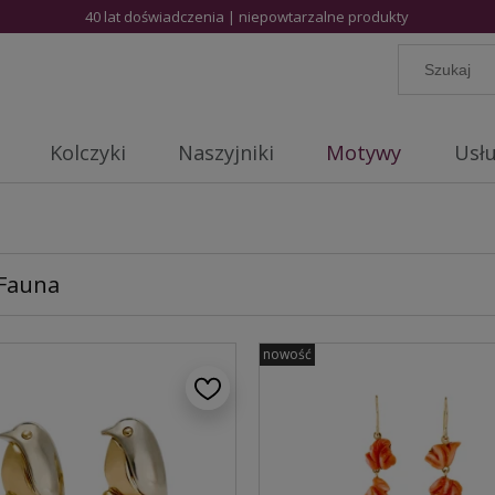
40 lat doświadczenia | niepowtarzalne produkty
Kolczyki
Naszyjniki
Motywy
Usłu
 Fauna
nowość