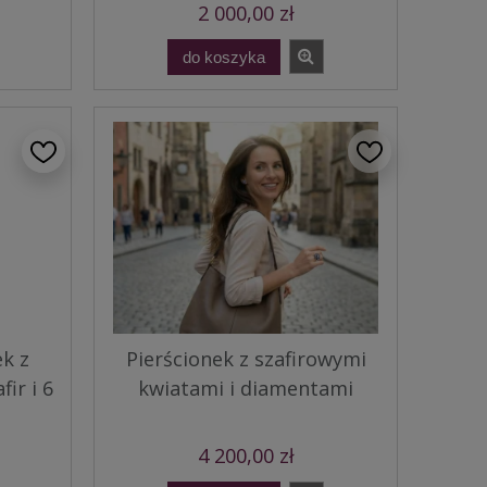
2 000,00 zł
do koszyka
ek z
Pierścionek z szafirowymi
ir i 6
kwiatami i diamentami
4 200,00 zł