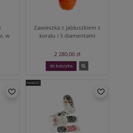
z
Zawieszka z jabłuszkiem z
i, w
koralu i 5 diamentami
2 280,00 zł
do koszyka
nowość