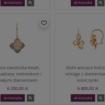
do koszyka
do koszyka
ota zawieszka kwiat,
Złote wiszące kolcz
adzany niebieskimi i
vintage z diamenta
iałymi diamentami
koniczynki
6 200,00 zł
6 800,00 zł
do koszyka
do koszyka