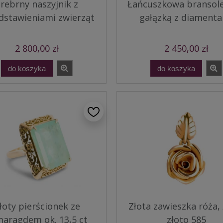
rebrny naszyjnik z
Łańcuszkowa bransole
dstawieniami zwierząt
gałązką z diament
2 800,00 zł
2 450,00 zł
do koszyka
do koszyka
łoty pierścionek ze
Złota zawieszka róża, 
aragdem ok. 13,5 ct
złoto 585