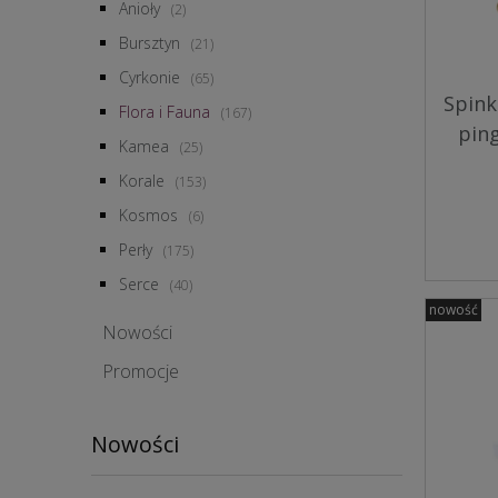
Anioły
(2)
Bursztyn
(21)
Cyrkonie
(65)
Spink
Flora i Fauna
(167)
pin
Kamea
(25)
Korale
(153)
Kosmos
(6)
Perły
(175)
Serce
(40)
nowość
Nowości
Promocje
Nowości