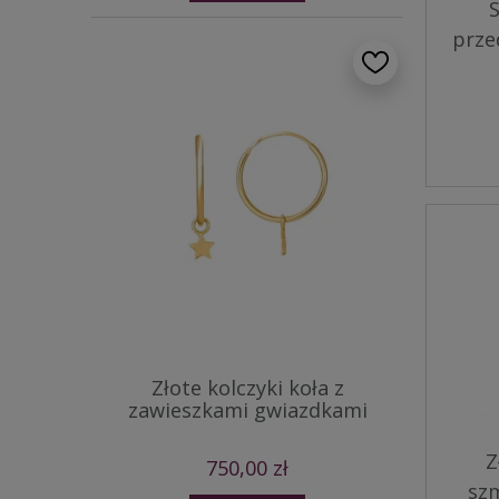
S
prze
Złote kolczyki koła z
zawieszkami gwiazdkami
Z
750,00 zł
szm