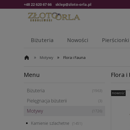
+48 22 620 67 66
sklep@zloto-orla.pl
Biżuteria
Nowości
Pierścionki
»
»
Motywy
Flora i Fauna
Menu
Flora i
Biżuteria
(1963)
nowość
Pielęgnacja biżuterii
(3)
Motywy
(1726)
Kamienie szlachetne
(1451)