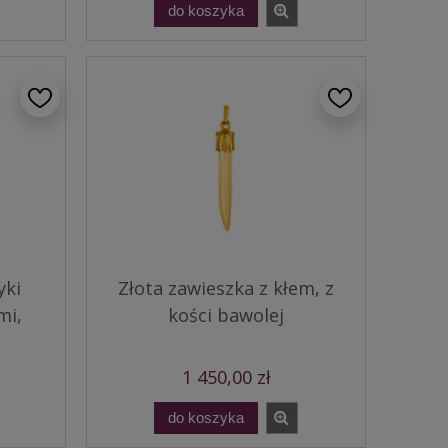
do koszyka
yki
Złota zawieszka z kłem, z
mi,
kości bawolej
1 450,00 zł
do koszyka