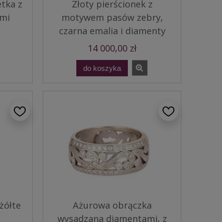
tka z
Złoty pierścionek z
ami
motywem pasów zebry,
czarna emalia i diamenty
14 000,00 zł
do koszyka
żółte
Ażurowa obrączka
wysadzana diamentami, z