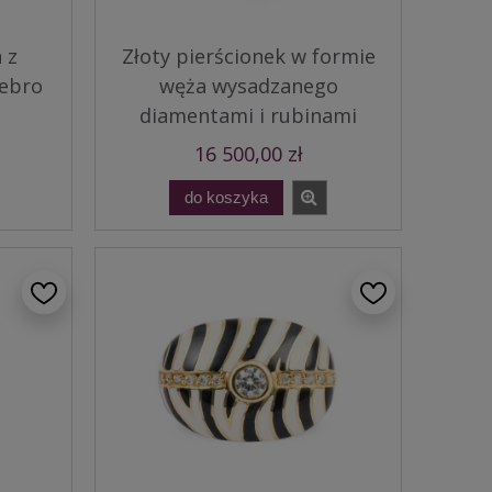
 z
Złoty pierścionek w formie
rebro
węża wysadzanego
diamentami i rubinami
16 500,00 zł
do koszyka