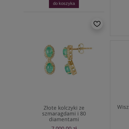
do koszyka
Wisz
Złote kolczyki ze
szmaragdami i 80
diamentami
7 000,00 zł