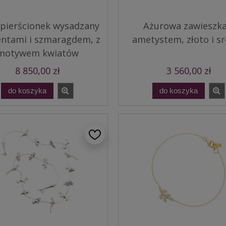
 pierścionek wysadzany
Ażurowa zawieszka
ntami i szmaragdem, z
ametystem, złoto i s
motywem kwiatów
8 850,00 zł
3 560,00 zł
do koszyka
do koszyka