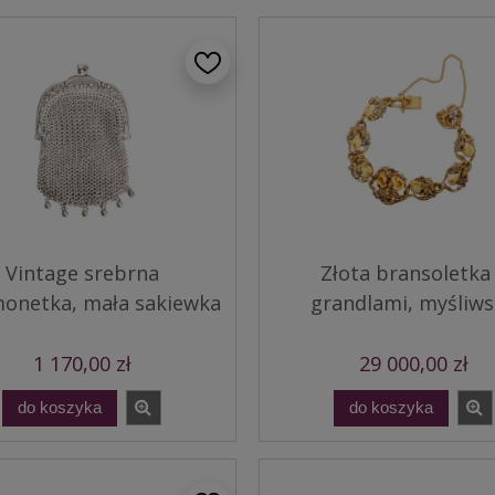
Vintage srebrna
Złota bransoletka
onetka, mała sakiewka
grandlami, myśliw
1 170,00 zł
29 000,00 zł
do koszyka
do koszyka