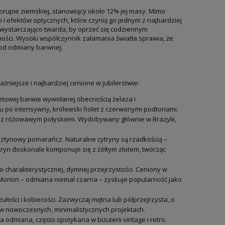
korupie ziemskiej, stanowiący około 12% jej masy. Mimo
 efektów optycznych, które czynią go jednym z najbardziej
 wystarczająco twarda, by oprzeć się codziennym
ości. Wysoki współczynnik załamania światła sprawia, że
 od odmiany barwnej.
niejsze i najbardziej cenione w jubilerstwie:
letowej barwie wywołanej obecnością żelaza i
po intensywny, królewski fiolet z czerwonymi podtonami.
t z różowawym połyskiem. Wydobywany głównie w Brazylii,
sztynowy pomarańcz. Naturalne cytryny są rzadkością –
tryn doskonale komponuje się z żółtym złotem, tworząc
charakterystycznej, dymnej przejrzystości. Ceniony w
. Morion – odmiana niemal czarna – zyskuje popularność jako
łości i kobiecości. Zazwyczaj mętna lub półprzejrzysta, o
 w nowoczesnych, minimalistycznych projektach.
dmiana, często spotykana w biżuterii vintage i retro.