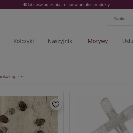
40 lat doświadczenia | niepowtarzalne produkty
Kolczyki
Naszyjniki
Motywy
Usłu
pokaż opis