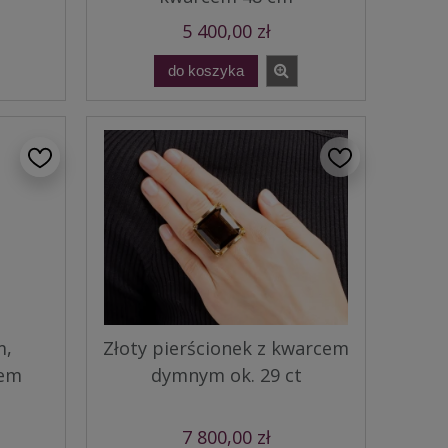
5 400,00 zł
do koszyka
m,
Złoty pierścionek z kwarcem
cem
dymnym ok. 29 ct
7 800,00 zł