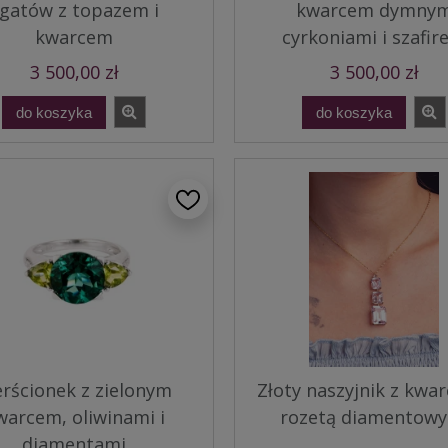
gatów z topazem i
kwarcem dymny
kwarcem
cyrkoniami i szafi
3 500,00 zł
3 500,00 zł
do koszyka
do koszyka
erścionek z zielonym
Złoty naszyjnik z kwar
warcem, oliwinami i
rozetą diamentow
diamentami