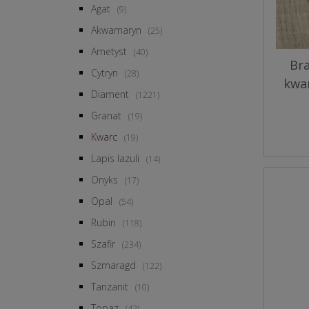
Agat
(9)
Akwamaryn
(25)
Ametyst
(40)
Bra
Cytryn
(28)
kwa
Diament
(1221)
Granat
(19)
Kwarc
(19)
Lapis lazuli
(14)
Onyks
(17)
Opal
(54)
Rubin
(118)
Szafir
(234)
Szmaragd
(122)
Tanzanit
(10)
Topaz
(42)