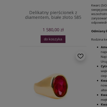
Kwarc (SiO
swojej pow
Delikatny pierścionek z
wszechstro
diamentem, białe złoto 585
zarysowani
odpowiedni
1 580,00 zł
Odmiany k
do koszyka
Rodzina kw
Ame
nap
Najc
Urug
Cyt
więk
ciep
Kwa
nowo
alte
Kwa
mięk
Kwa