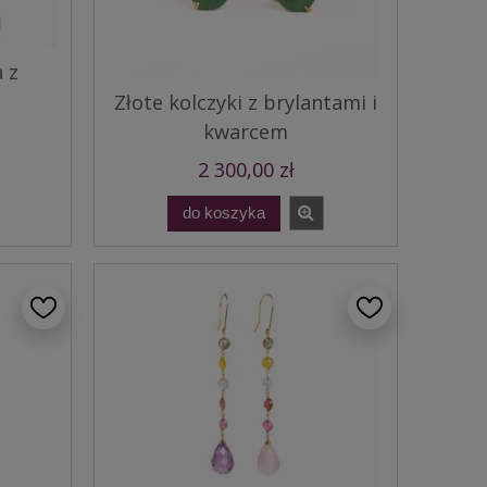
 z
Złote kolczyki z brylantami i
kwarcem
2 300,00 zł
do koszyka