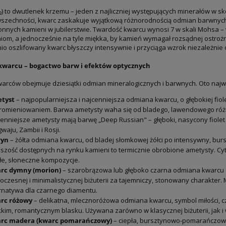
₂) to dwutlenek krzemu – jeden z najliczniej występujących minerałów w s
szechności, kwarc zaskakuje wyjątkową różnorodnością odmian barwnych i
nnych kamieni w jubilerstwie. Twardość kwarcu wynosi 7 w skali Mohsa –
om, a jednocześnie na tyle miękka, by kamień wymagał rozsądnej ostrożn
o oszlifowany kwarc błyszczy intensywnie i przyciąga wzrok niezależnie
warcu – bogactwo barw i efektów optycznych
arców obejmuje dziesiątki odmian mineralogicznych i barwnych. Oto najważ
tyst
– najpopularniejsza i najcenniejsza odmiana kwarcu, o głębokiej fio
romieniowaniem. Barwa ametysty waha się od bladego, lawendowego różu 
enniejsze ametysty mają barwę „Deep Russian" – głęboki, nasycony fiole
waju, Zambii i Rosji.
ryn
– żółta odmiana kwarcu, od bladej słomkowej żółci po intensywny, bur
szość dostępnych na rynku kamieni to termicznie obrobione ametysty. Cy
łe, słoneczne kompozycje.
rc dymny (morion)
– szarobrązowa lub głęboko czarna odmiana kwarcu o 
czesnej i minimalistycznej biżuterii za tajemniczy, stonowany charakter
rnatywa dla czarnego diamentu.
rc różowy
– delikatna, mlecznoróżowa odmiana kwarcu, symbol miłości, czu
kim, romantycznym blasku. Używana zarówno w klasycznej biżuterii, jak i
rc madera (kwarc pomarańczowy)
– ciepła, bursztynowo-pomarańczowa o