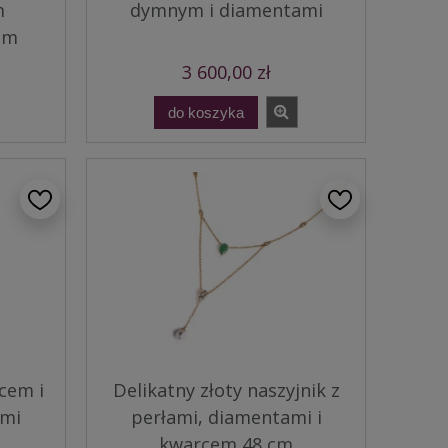
m
dymnym i diamentami
rem
3 600,00 zł
do koszyka
cem i
Delikatny złoty naszyjnik z
ymi
perłami, diamentami i
kwarcem 48 cm