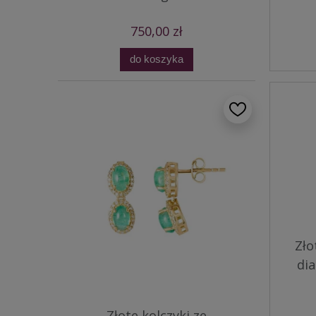
750,00 zł
do koszyka
Zło
di
Złote kolczyki ze