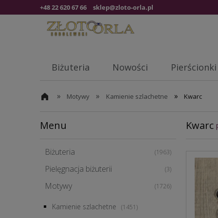
+48 22 620 67 66
sklep@zloto-orla.pl
Biżuteria
Nowości
Pierścionki
»
»
»
Motywy
Kamienie szlachetne
Kwarc
Menu
Kwarc
Biżuteria
(1963)
Pielęgnacja biżuterii
(3)
Motywy
(1726)
Kamienie szlachetne
(1451)