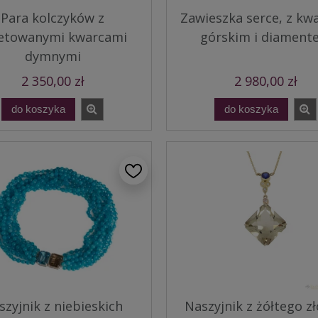
Para kolczyków z
Zawieszka serce, z k
etowanymi kwarcami
górskim i diament
dymnymi
2 350,00 zł
2 980,00 zł
do koszyka
do koszyka
szyjnik z niebieskich
Naszyjnik z żółtego zł