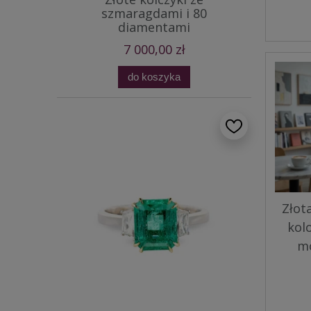
szmaragdami i 80
diamentami
7 000,00 zł
do koszyka
Złot
kol
m