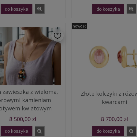
do koszyka
do koszyka
nowość
a zawieszka z wieloma,
Złote kolczyki z róż
orowymi kamieniami i
kwarcami
otywem kwiatowym
8 500,00 zł
8 700,00 zł
do koszyka
do koszyka