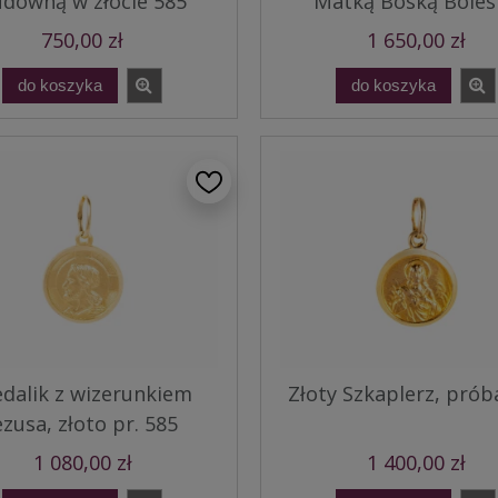
downą w złocie 585
Matką Boską Boles
750,00 zł
1 650,00 zł
do koszyka
do koszyka
dalik z wizerunkiem
Złoty Szkaplerz, prób
ezusa, złoto pr. 585
1 080,00 zł
1 400,00 zł