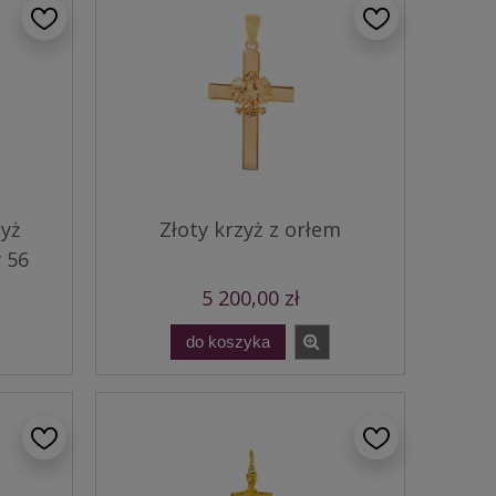
zyż
Złoty krzyż z orłem
 56
5 200,00 zł
do koszyka