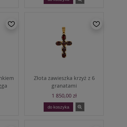
unkiem
Złota zawieszka krzyż z 6
gga
granatami
1 850,00 zł
do koszyka