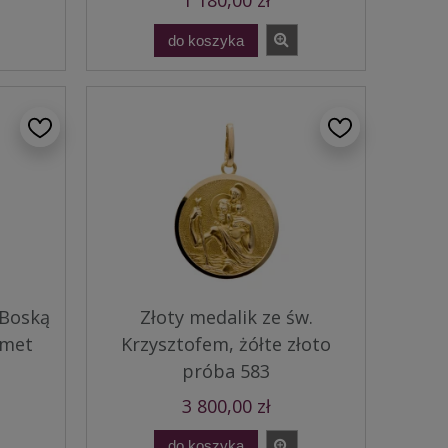
1 180,00 zł
do koszyka
 Boską
Złoty medalik ze św.
rmet
Krzysztofem, żółte złoto
próba 583
3 800,00 zł
do koszyka