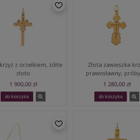
krzyż z orzełkiem, żółte
Złota zawieszka kr
złoto
prawosławny, próby
1 900,00 zł
1 280,00 zł
do koszyka
do koszyka