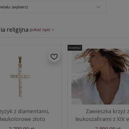
etalu: (wybierz)
ia religijna
pokaż opis
nowość
zyżyk z diamentami,
Zawieszka krzyż 
dwukolorowe złoto
leukoszafirami z XIX 