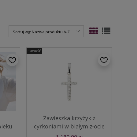
Sortuj wg:
Nazwa produktu A-Z
nowość
z
Zawieszka krzyżyk z
wieku
cyrkoniami w białym złocie