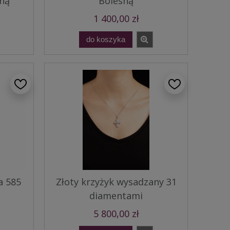
ną
Bolesną
1 400,00 zł
do koszyka
a 585
Złoty krzyżyk wysadzany 31
diamentami
5 800,00 zł