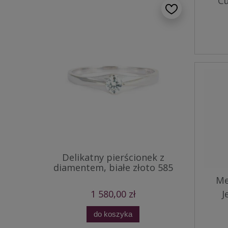
Cu
Delikatny pierścionek z
diamentem, białe złoto 585
Me
1 580,00 zł
J
do koszyka