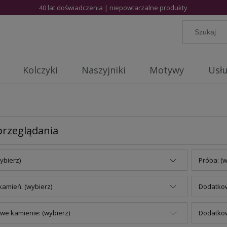
40 lat doświadczenia | niepowtarzalne produkty
Kolczyki
Naszyjniki
Motywy
Usłu
przeglądania
ybierz)
Próba: (w
amień: (wybierz)
Dodatkow
we kamienie: (wybierz)
Dodatkow