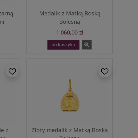
zarną
Medalik z Matką Boską
mi
Bolesną
1 060,00 zł
do koszyka
ie z
Złoty medalik z Matką Boską