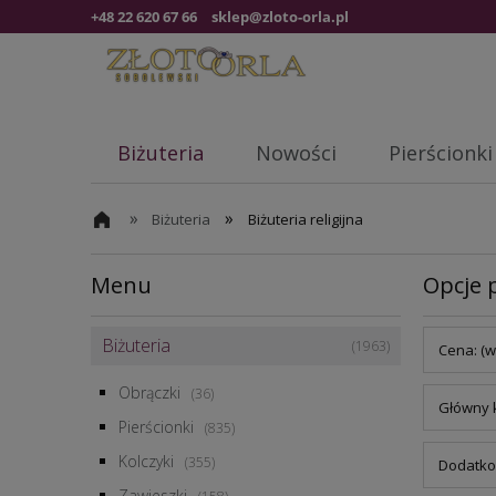
+48 22 620 67 66
sklep@zloto-orla.pl
Biżuteria
Nowości
Pierścionki
»
»
Biżuteria
Biżuteria religijna
Menu
Opcje 
Biżuteria
(1963)
Cena: (w
Obrączki
(36)
Główny k
Pierścionki
(835)
Kolczyki
(355)
Dodatko
Zawieszki