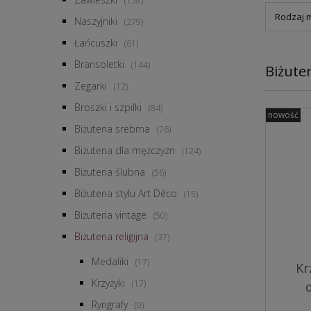
(158)
Rodzaj m
Naszyjniki
(279)
Łańcuszki
(61)
Bransoletki
(144)
Biżuter
Zegarki
(12)
Broszki i szpilki
(84)
nowość
Biżuteria srebrna
(76)
Biżuteria dla mężczyzn
(124)
Biżuteria ślubna
(56)
Biżuteria stylu Art Déco
(15)
Biżuteria vintage
(50)
Biżuteria religijna
(37)
Medaliki
(17)
Kr
Krzyżyki
(17)
Ryngrafy
(0)