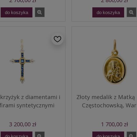
2 700,00 zł
2 800,00 zł
do koszyka
do koszyka
 krzyżyk z diamentami i
Złoty medalik z Matką
firami syntetycznymi
Częstochowską, Wa
3 200,00 zł
1 700,00 zł
do koszyka
do koszyka