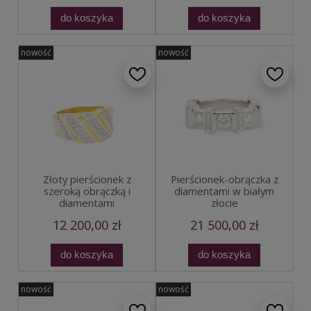
do koszyka
do koszyka
nowość
nowość
Złoty pierścionek z
Pierścionek-obrączka z
szeroką obrączką i
diamentami w białym
diamentami
złocie
12 200,00 zł
21 500,00 zł
do koszyka
do koszyka
nowość
nowość