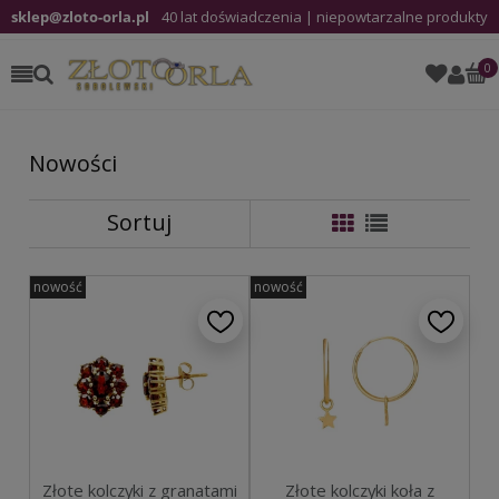
sklep@zloto-orla.pl
40 lat doświadczenia | niepowtarzalne produkty
Nowości
Sortuj
nowość
nowość
Złote kolczyki z granatami
Złote kolczyki koła z