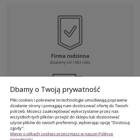
Firma rodzinna
działamy od 1983 roku
Dbamy o Twoją prywatność
Pliki cookies i pokrewne im technologie umożliwiają poprawne
działanie strony i pomagają nam dostosować ofertę do Twoich
Darmowa dostawa
potrzeb. Możesz zaakceptować wykorzystanie przez nas
przy zakupie powyżej 800 zł
wszystkich tych plików i przejść do sklepu lub dostosować
użycie plików do swoich preferencji, wybierając opcję "Dostosuj
zgody".
Więcej o plikach cookies przeczytasz w naszej Polityce
prywatności.