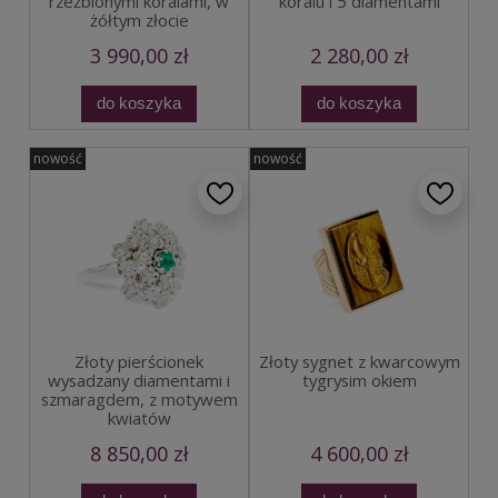
rzeźbionymi koralami, w
koralu i 5 diamentami
żółtym złocie
3 990,00 zł
2 280,00 zł
do koszyka
do koszyka
nowość
nowość
Złoty pierścionek
Złoty sygnet z kwarcowym
wysadzany diamentami i
tygrysim okiem
szmaragdem, z motywem
kwiatów
8 850,00 zł
4 600,00 zł