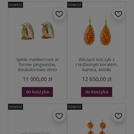
nowość
nowość
Spinki mankietowe w
Wiszące kolczyki z
formie pingwinów,
rzeźbionym koralem,
dwukolorowe złoto
kamea, aniołki
11 000,00 zł
12 650,00 zł
do koszyka
do koszyka
nowość
nowość