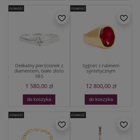
nowość
nowość
Delikatny pierścionek z
Sygnet z rubinem
diamentem, białe złoto
syntetycznym
585
1 580,00 zł
12 800,00 zł
do koszyka
do koszyka
nowość
nowość