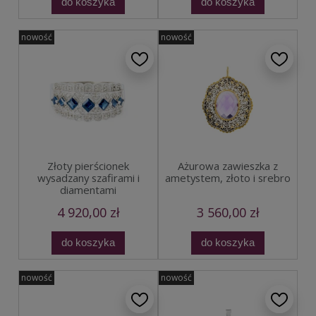
do koszyka
do koszyka
nowość
nowość
Złoty pierścionek
Ażurowa zawieszka z
wysadzany szafirami i
ametystem, złoto i srebro
diamentami
4 920,00 zł
3 560,00 zł
do koszyka
do koszyka
nowość
nowość