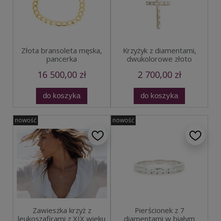
Złota bransoleta męska,
Krzyżyk z diamentami,
pancerka
dwukolorowe złoto
16 500,00 zł
2 700,00 zł
do koszyka
do koszyka
nowość
nowość
Zawieszka krzyż z
Pierścionek z 7
leukoszafirami z XIX wieku
diamentami w białym