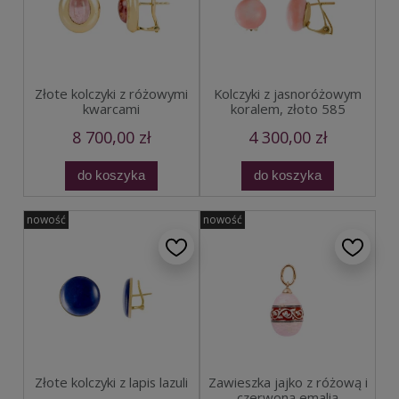
Złote kolczyki z różowymi
Kolczyki z jasnoróżowym
kwarcami
koralem, złoto 585
8 700,00 zł
4 300,00 zł
do koszyka
do koszyka
nowość
nowość
Złote kolczyki z lapis lazuli
Zawieszka jajko z różową i
czerwoną emalią