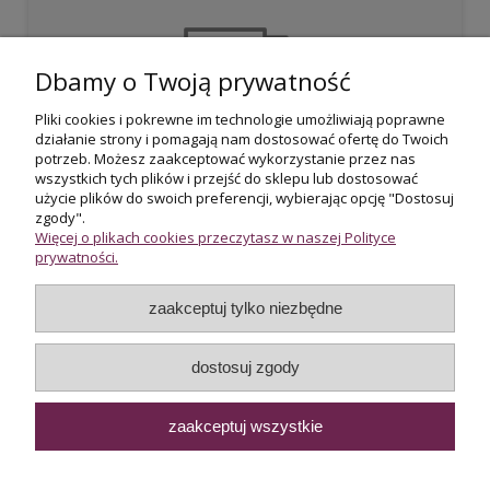
Dbamy o Twoją prywatność
Pliki cookies i pokrewne im technologie umożliwiają poprawne
działanie strony i pomagają nam dostosować ofertę do Twoich
Darmowa dostawa
potrzeb. Możesz zaakceptować wykorzystanie przez nas
przy zakupie powyżej 800 zł
wszystkich tych plików i przejść do sklepu lub dostosować
użycie plików do swoich preferencji, wybierając opcję "Dostosuj
zgody".
Więcej o plikach cookies przeczytasz w naszej Polityce
prywatności.
zaakceptuj tylko niezbędne
Certyfikowani rzeczoznawcy
wycena i potwierdzenie jakości biżuterii
dostosuj zgody
zaakceptuj wszystkie
Internetowy sklep jubilerski Złoto-Orla | ul. Orla 13, 00-144
Warszawa |
sklep@zloto-orla.pl
|
+48 22 620 67 66
|
WhatsApp
|
NIP:5251985527 | REGON:012871659