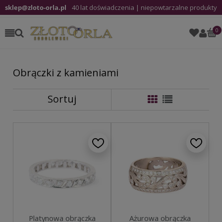
sklep@zloto-orla.pl
40 lat doświadczenia | niepowtarzalne produkty
Obrączki z kamieniami
Sortuj
Platynowa obrączka
Ażurowa obrączka