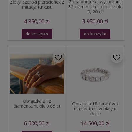
Złota obrączka wysadzana
Złoty, szeroki pierścionek z
32 diamentami o masie ok.
imitacją turkusu
0, 20 ct
4 850,00 zł
3 950,00 zł
do koszyka
do koszyka
Obrączka z 12
Obrączka 18 karatów z
diamentami, ok. 0,85 ct
diamentami w białym
złocie
6 500,00 zł
14 500,00 zł