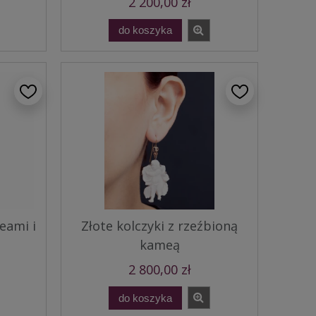
2 200,00 zł
do koszyka
eami i
Złote kolczyki z rzeźbioną
kameą
2 800,00 zł
do koszyka