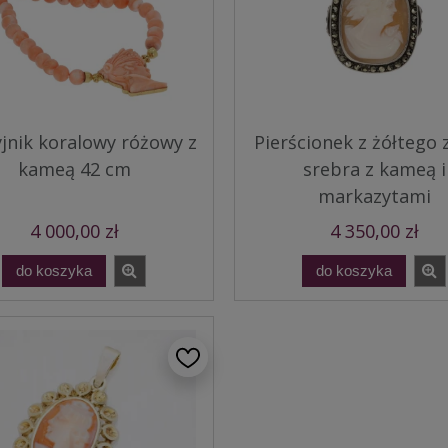
jnik koralowy różowy z
Pierścionek z żółtego z
kameą 42 cm
srebra z kameą i
markazytami
4 000,00 zł
4 350,00 zł
do koszyka
do koszyka