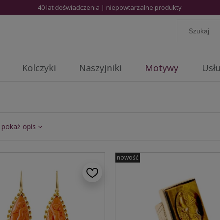
40 lat doświadczenia | niepowtarzalne produkty
Kolczyki
Naszyjniki
Motywy
Usłu
pokaż opis
nowość