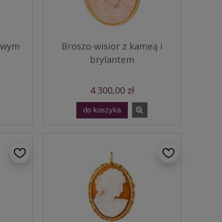
cowym
Broszo-wisior z kameą i
brylantem
4 300,00 zł
do koszyka