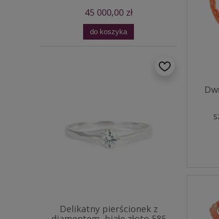
45 000,00 zł
do koszyka
Dwu
s
Delikatny pierścionek z
diamentem, białe złoto 585