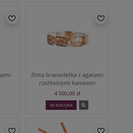
jami -
Złota bransoletka z agatami
rzeźbionymi kameami
4 500,00 zł
do koszyka