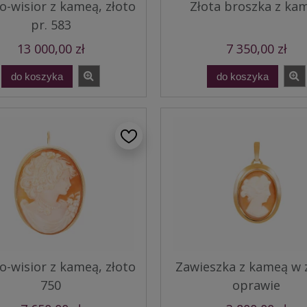
o-wisior z kameą, złoto
Złota broszka z ka
pr. 583
13 000,00 zł
7 350,00 zł
do koszyka
do koszyka
o-wisior z kameą, złoto
Zawieszka z kameą w z
750
oprawie