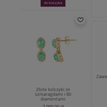
do koszyka
Zawi
Złote kolczyki ze
szmaragdami i 80
diamentami
7 000,00 zł