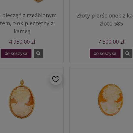
a pieczęć z rzeźbionym
Złoty pierścionek z k
tem, tłok pieczętny z
złoto 585
kameą
4 950,00 zł
7 500,00 zł
do koszyka
do koszyka