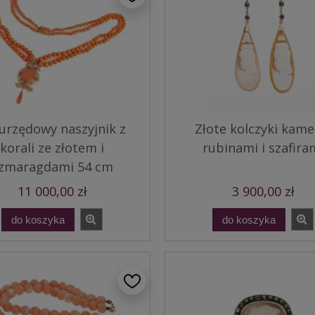
rzędowy naszyjnik z
Złote kolczyki kame
korali ze złotem i
rubinami i szafira
zmaragdami 54 cm
11 000,00 zł
3 900,00 zł
do koszyka
do koszyka