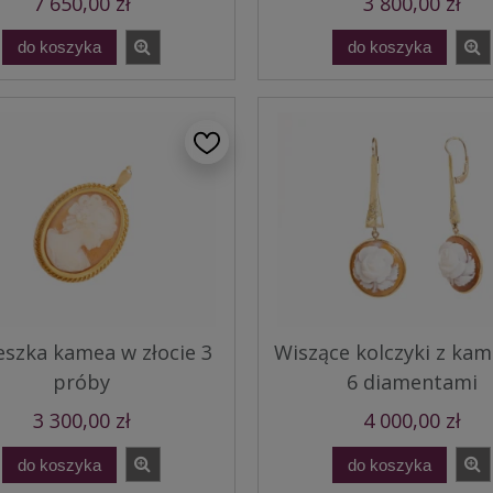
7 650,00 zł
3 800,00 zł
do koszyka
do koszyka
eszka kamea w złocie 3
Wiszące kolczyki z kam
próby
6 diamentami
3 300,00 zł
4 000,00 zł
do koszyka
do koszyka