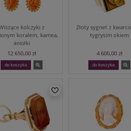
Wiszące kolczyki z
Złoty sygnet z kwar
ionym koralem, kamea,
tygrysim okiem
aniołki
12 650,00 zł
4 600,00 zł
do koszyka
do koszyka