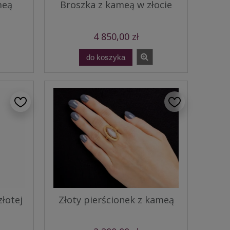
meą
Broszka z kameą w złocie
4 850,00 zł
do koszyka
łotej
Złoty pierścionek z kameą