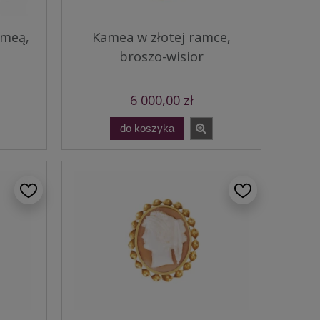
ameą,
Kamea w złotej ramce,
broszo-wisior
6 000,00 zł
do koszyka