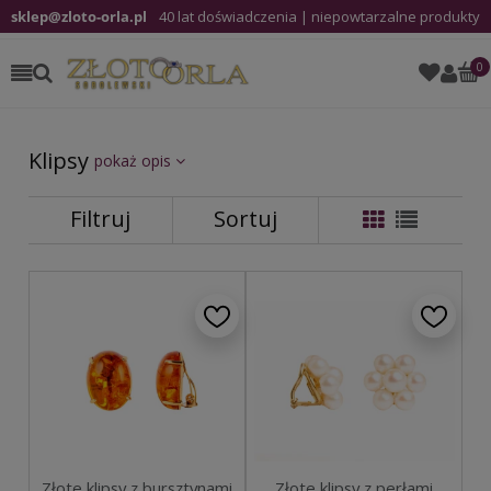
sklep@zloto-orla.pl
40 lat doświadczenia | niepowtarzalne produkty
Klipsy
pokaż opis
Filtruj
Sortuj
Złote klipsy z perłami
Złote klipsy z bursztynami