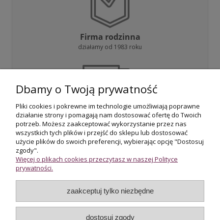
Firma rodzinna
działamy od 1983 roku
Dbamy o Twoją prywatność
Pliki cookies i pokrewne im technologie umożliwiają poprawne
działanie strony i pomagają nam dostosować ofertę do Twoich
Darmowa dostawa
potrzeb. Możesz zaakceptować wykorzystanie przez nas
przy zakupie powyżej 800 zł
wszystkich tych plików i przejść do sklepu lub dostosować
użycie plików do swoich preferencji, wybierając opcję "Dostosuj
zgody".
Więcej o plikach cookies przeczytasz w naszej Polityce
prywatności.
zaakceptuj tylko niezbędne
Certyfikowani rzeczoznawcy
wycena i potwierdzenie jakości biżuterii
dostosuj zgody