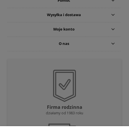
Pomoc
Wysyłka i dostawa
Moje konto
O nas
Firma rodzinna
działamy od 1983 roku