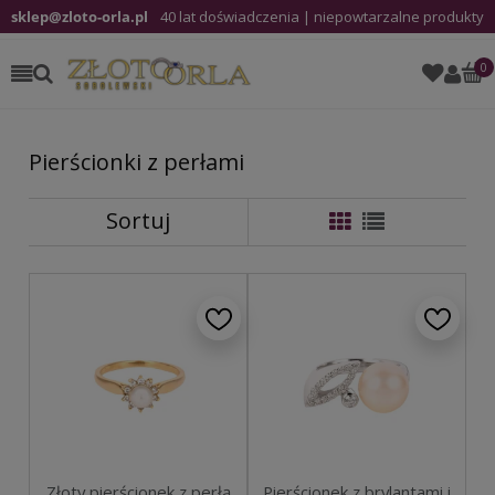
sklep@zloto-orla.pl
40 lat doświadczenia | niepowtarzalne produkty
Pierścionki z perłami
Sortuj
Pierścionek z brylantami i
Złoty pierścionek z perłą