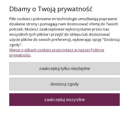
Dbamy o Twoją prywatność
Pliki cookies i pokrewne im technologie umożliwiają poprawne
działanie strony i pomagają nam dostosować ofertę do Twoich
Darmowa dostawa
potrzeb. Możesz zaakceptować wykorzystanie przez nas
przy zakupie powyżej 800 zł
wszystkich tych plików i przejść do sklepu lub dostosować
użycie plików do swoich preferencji, wybierając opcję "Dostosuj
zgody".
Więcej o plikach cookies przeczytasz w naszej Polityce
prywatności.
zaakceptuj tylko niezbędne
Certyfikowani rzeczoznawcy
wycena i potwierdzenie jakości biżuterii
dostosuj zgody
zaakceptuj wszystkie
Internetowy sklep jubilerski Złoto-Orla | ul. Orla 13, 00-144
Warszawa |
sklep@zloto-orla.pl
|
+48 22 620 67 66
|
WhatsApp
|
NIP:5251985527 | REGON:012871659
pokaż pełną wersję strony