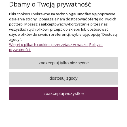
Dbamy o Twoją prywatność
Naszyjnik z pereł Akoya i
diamentami
Pliki cookies i pokrewne im technologie umożliwiają poprawne
działanie strony i pomagają nam dostosować ofertę do Twoich
Naszyjnik z lapis lazuli z
potrzeb. Możesz zaakceptować wykorzystanie przez nas
zawieszką w kształcie
wszystkich tych plików i przejść do sklepu lub dostosować
serca
użycie plików do swoich preferencji, wybierając opcję "Dostosuj
4 500,00 zł
12 900,00 zł
zgody".
Więcej o plikach cookies przeczytasz w naszej Polityce
prywatności.
do koszyka
do koszyka
zaakceptuj tylko niezbędne
dostosuj zgody
zaakceptuj wszystkie
Naszyjnik w żółtym złocie
ze szmaragdem i