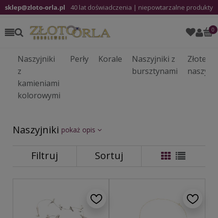
sklep@zloto-orla.pl
40 lat doświadczenia | niepowtarzalne produkty
Naszyjniki
Perły
Korale
Naszyjniki z
Złote
z
bursztynami
naszyjni
kamieniami
kolorowymi
Naszyjniki
pokaż opis
Filtruj
Sortuj