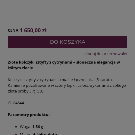
1 650,00 zł
CENA:
DO KOSZYKA
dodaj do przechowalni
Złote kolczyki sztyfty z cytrynami – słoneczna elegancja w
żółtym złocie
Kolczyki sztyfty z cytrynami o masie łącznej ok. 1,5 karata.
Kamienie pozakuwane w cztery łapki, całość wykonana z żółtego
złota próby 3, tj. 585.
ID: 84644
Parametry produktu:
Waga:
1,56
g
Materiał:
żółte
złoto