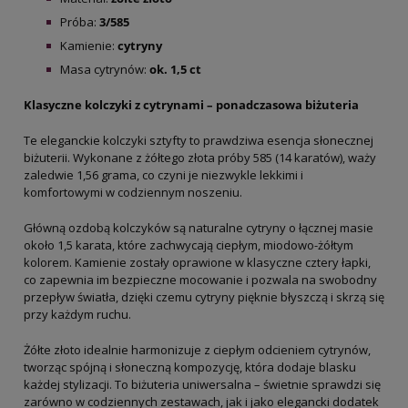
Próba:
3/585
Kamienie:
cytryny
Masa cytrynów:
ok. 1,5 ct
Klasyczne kolczyki z cytrynami – ponadczasowa biżuteria
Te eleganckie kolczyki sztyfty to prawdziwa esencja słonecznej
biżuterii. Wykonane z żółtego złota próby 585 (14 karatów), waży
zaledwie 1,56 grama, co czyni je niezwykle lekkimi i
komfortowymi w codziennym noszeniu.
Główną ozdobą kolczyków są naturalne cytryny o łącznej masie
około 1,5 karata, które zachwycają ciepłym, miodowo-żółtym
kolorem. Kamienie zostały oprawione w klasyczne cztery łapki,
co zapewnia im bezpieczne mocowanie i pozwala na swobodny
przepływ światła, dzięki czemu cytryny pięknie błyszczą i skrzą się
przy każdym ruchu.
Żółte złoto idealnie harmonizuje z ciepłym odcieniem cytrynów,
tworząc spójną i słoneczną kompozycję, która dodaje blasku
każdej stylizacji. To biżuteria uniwersalna – świetnie sprawdzi się
zarówno w codziennych zestawach, jak i jako elegancki dodatek