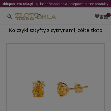
sklep@zloto-orla.pl
40 lat doświadczenia | niepowtarzalne produkty
Kolczyki sztyfty z cytrynami, żółte złoto