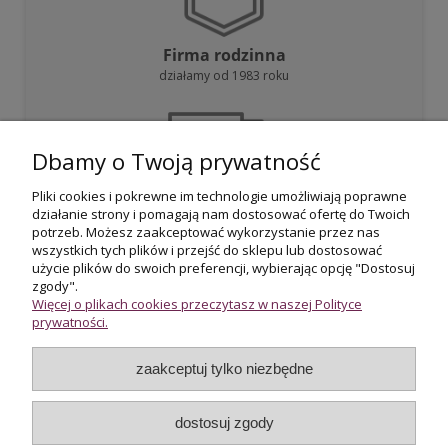
Firma rodzinna
działamy od 1983 roku
Dbamy o Twoją prywatność
Pliki cookies i pokrewne im technologie umożliwiają poprawne
działanie strony i pomagają nam dostosować ofertę do Twoich
Darmowa dostawa
potrzeb. Możesz zaakceptować wykorzystanie przez nas
przy zakupie powyżej 800 zł
wszystkich tych plików i przejść do sklepu lub dostosować
użycie plików do swoich preferencji, wybierając opcję "Dostosuj
zgody".
Więcej o plikach cookies przeczytasz w naszej Polityce
prywatności.
zaakceptuj tylko niezbędne
Certyfikowani rzeczoznawcy
wycena i potwierdzenie jakości biżuterii
dostosuj zgody