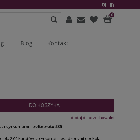
0
gi
Blog
Kontakt
DO KOSZYKA
dodaj do przechowalni
t i cyrkoniami – żółte złoto 585
e ok. 2,60 karatów, z cyrkoniami osadzonymi dookoła