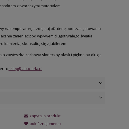
ontaktem z twardszymi materiałami
liwy na temperaturę – zdejmuj biżuterię podczas gotowania
znacznie zmieniać pod wpływem długotrwałego światła
u kamienia, skonsultuj się z jubilerem
woja zawieszka zachowa słoneczny blask i piękno na długie
erta:
sklep@zloto-orla.pl
ena nie zawiera ewentualnych
zapytaj o produkt
osztów płatności
poleć znajomemu