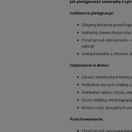
Jak pielęgnować zawieszkę z cyt
Codzienna pielęgnacja:
Zdejmuj biżuterię przed kąp
Nakładaj zawieszkę po użyc
Chroń przed uderzeniami – c
pęknąć
Unikaj kontaktu z chlorem, 
Czyszczenie w domu:
Zanurz zawieszkę w letniej
Delikatnie wyczyść miękką 
Dokładnie spłucz czystą, ci
Osusz miękką, niestrzępiącą
Możesz użyć specjalnych pre
Przechowywanie:
Chroń przed zarysowaniami