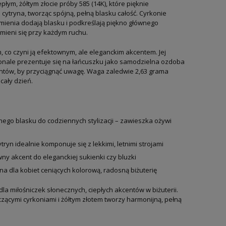
ym, żółtym złocie próby 585 (14K), które pięknie
cytryna, tworząc spójną, pełną blasku całość. Cyrkonie
ienia dodają blasku i podkreślają piękno głównego
 mieni się przy każdym ruchu.
 co czyni ją efektownym, ale eleganckim akcentem. Jej
konale prezentuje się na łańcuszku jako samodzielna ozdoba
tów, by przyciągnąć uwagę. Waga zaledwie 2,63 grama
cały dzień.
ego blasku do codziennych stylizacji – zawieszka ożywi
ytryn idealnie komponuje się z lekkimi, letnimi strojami
ny akcent do eleganckiej sukienki czy bluzki
na dla kobiet ceniących kolorową, radosną biżuterię
a miłośniczek słonecznych, ciepłych akcentów w biżuterii.
czącymi cyrkoniami i żółtym złotem tworzy harmonijną, pełną