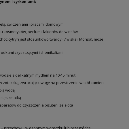
rynem i cyrkoniami:
ielą, ćwiczeniami i pracami domowymi
iu kosmetyków, perfum i lakierów do włosów
hoć cytryn jest stosunkowo twardy (7 w skali Mohsa), może
środkami czyszczącymi i chemikaliami
 wodzie z delikatnym mydłem na 10-15 minut
szczoteczką, zwracając uwagę na przestrzenie wokół kamieni
epłą wodą
 się szmatką
paratów do czyszczenia biżuterii ze złota
 – przechowuj w osobnym woreczku lub przegródce