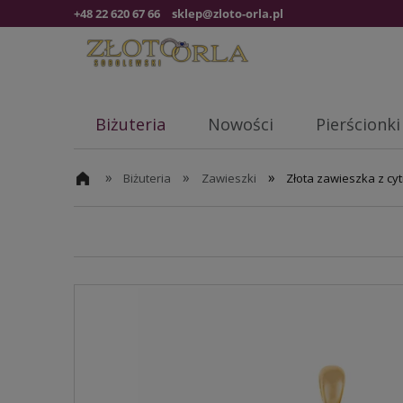
+48 22 620 67 66
sklep@zloto-orla.pl
Biżuteria
Nowości
Pierścionki
»
»
»
Biżuteria
Zawieszki
Złota zawieszka z cy