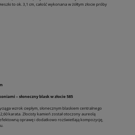
eszki to ok. 3,1 cm, całość wykonana w żółtym złocie próby
cm
koniami – słoneczny blask w złocie 585
yciąga wzrok ciepłym, słonecznym blaskiem centralnego
2,60 karata. Złocisty kamień został otoczony aureolą
 efektowną oprawę i dodatkowo rozświetlają kompozycję,
u.