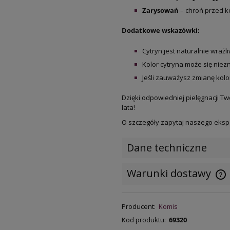
Zarysowań
– chroń przed k
Dodatkowe wskazówki:
Cytryn jest naturalnie wraż
Kolor cytryna może się nie
Jeśli zauważysz zmianę kolor
Dzięki odpowiedniej pielęgnacji T
lata!
O szczegóły zapytaj naszego eksp
Dane techniczne
Warunki dostawy
C
Producent:
Komis
k
Kod produktu:
69320