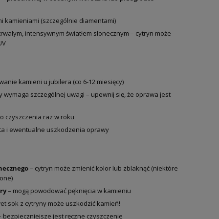
mi kamieniami (szczególnie diamentami)
rwałym, intensywnym światłem słonecznym – cytryn może
UV
nie kamieni u jubilera (co 6-12 miesięcy)
y wymaga szczególnej uwagi – upewnij się, że oprawa jest
 czyszczenia raz w roku
łota i ewentualne uszkodzenia oprawy
onecznego
– cytryn może zmienić kolor lub zblaknąć (niektóre
ione)
ry
– mogą powodować pęknięcia w kamieniu
et sok z cytryny może uszkodzić kamień!
 bezpieczniejsze jest ręczne czyszczenie