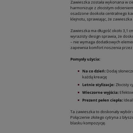
Zawieszka została wykonana w ciepł
harmonizuje z złocistym odcieniem 
osadzone dookoła centralnego kam
klejnotu, sprawiając, że zawieszka
Zawieszka ma długość około 3,1 cm,
wyrazisty design sprawia, że dos
– nie wymaga dodatkowych elemen
zapewnia komfort noszenia przez 
Pomysły użycia:
Na co dzień:
Dodaj słoneczn
każdą kreację
Letnie stylizacje:
Złocisty c
Wieczorne wyjścia:
Efektow
Prezent pełen ciepła:
Ideal
Ta zawieszka to doskonały wybór dl
Połączenie złotego cytryna z błysz
blasku kompozycję.