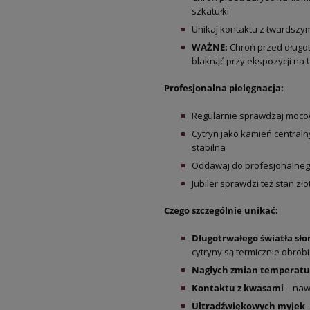
szkatułki
Unikaj kontaktu z twardszy
WAŻNE:
Chroń przed długot
blaknąć przy ekspozycji na 
Profesjonalna pielęgnacja:
Regularnie sprawdzaj mocowa
Cytryn jako kamień centraln
stabilna
Oddawaj do profesjonalnego
Jubiler sprawdzi też stan z
Czego szczególnie unikać:
Długotrwałego światła sł
cytryny są termicznie obrob
Nagłych zmian temperatu
Kontaktu z kwasami
– naw
Ultradźwiękowych myjek
–