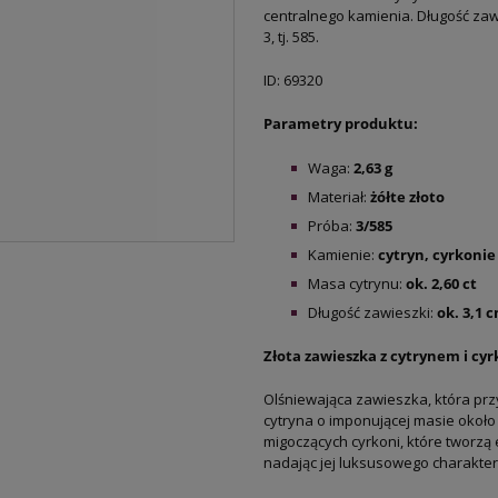
centralnego kamienia. Długość zawi
3, tj. 585.
ID: 69320
Parametry produktu:
Waga:
2,63
g
Materiał:
żółte
złoto
Próba:
3/585
Kamienie:
cytryn, cyrkonie
Masa cytrynu:
ok.
2,60 ct
Długość zawieszki:
ok. 3,1 
Złota zawieszka z cytrynem i cyr
Olśniewająca zawieszka, która prz
cytryna o imponującej masie około 
migoczących cyrkoni, które tworzą
nadając jej luksusowego charakter