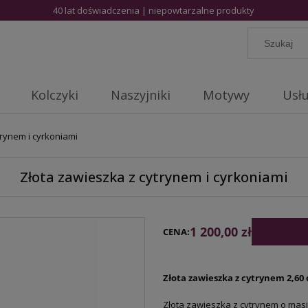
40 lat doświadczenia | niepowtarzalne produkty
Kolczyki
Naszyjniki
Motywy
Usłu
trynem i cyrkoniami
Złota zawieszka z cytrynem i cyrkoniami
1 200,00 zł
CENA:
Złota zawieszka z cytrynem 2,60 c
Złota zawieszka z cytrynem o masi