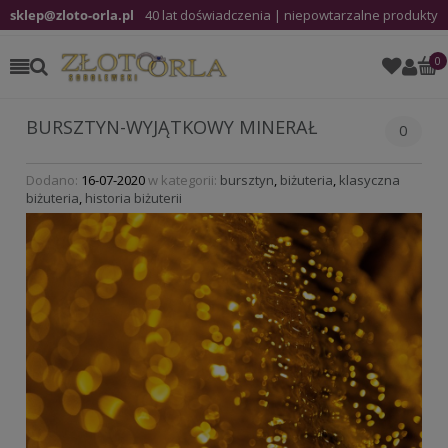
sklep@zloto-orla.pl
40 lat doświadczenia | niepowtarzalne produkty
BURSZTYN-WYJĄTKOWY MINERAŁ
0
Dodano:
16-07-2020
w kategorii:
bursztyn
,
biżuteria
,
klasyczna
biżuteria
,
historia biżuterii