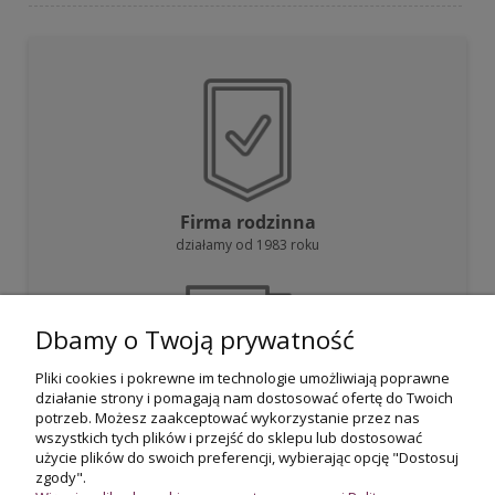
Firma rodzinna
działamy od 1983 roku
Dbamy o Twoją prywatność
Pliki cookies i pokrewne im technologie umożliwiają poprawne
działanie strony i pomagają nam dostosować ofertę do Twoich
Darmowa dostawa
potrzeb. Możesz zaakceptować wykorzystanie przez nas
przy zakupie powyżej 800 zł
wszystkich tych plików i przejść do sklepu lub dostosować
użycie plików do swoich preferencji, wybierając opcję "Dostosuj
zgody".