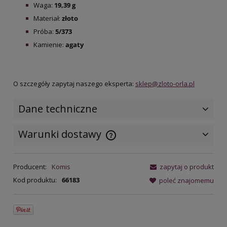
Waga:
19,39 g
Materiał:
złoto
Próba:
5/373
Kamienie:
agaty
O szczegóły zapytaj naszego eksperta:
sklep@zloto-orla.pl
Dane techniczne
Warunki dostawy
Cena nie zawiera ewentualnych
kosztów płatności
Producent:
Komis
zapytaj o produkt
Kod produktu:
66183
poleć znajomemu