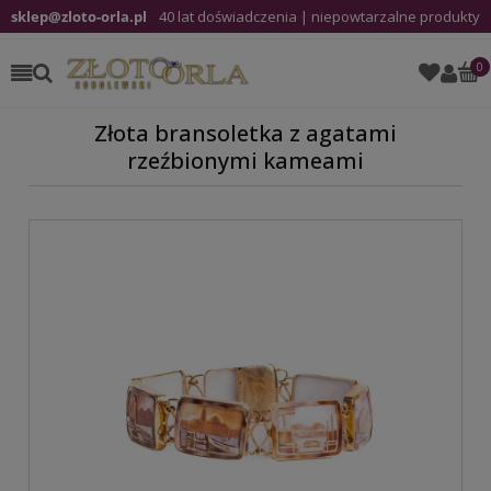
sklep@zloto-orla.pl
40 lat doświadczenia | niepowtarzalne produkty
Złota bransoletka z agatami
rzeźbionymi kameami