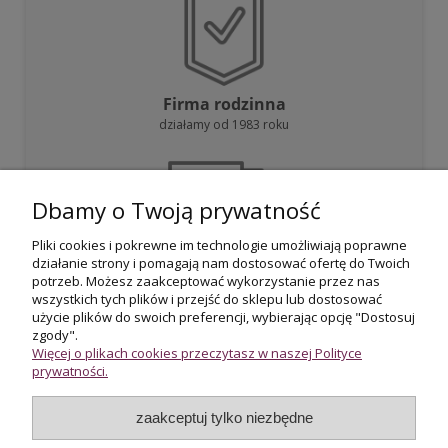
Firma rodzinna
działamy od 1983 roku
Dbamy o Twoją prywatność
Pliki cookies i pokrewne im technologie umożliwiają poprawne
działanie strony i pomagają nam dostosować ofertę do Twoich
Darmowa dostawa
potrzeb. Możesz zaakceptować wykorzystanie przez nas
przy zakupie powyżej 800 zł
wszystkich tych plików i przejść do sklepu lub dostosować
użycie plików do swoich preferencji, wybierając opcję "Dostosuj
zgody".
Więcej o plikach cookies przeczytasz w naszej Polityce
prywatności.
zaakceptuj tylko niezbędne
Certyfikowani rzeczoznawcy