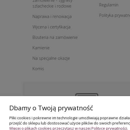
zamówienie - sygnety
Regulamin
szlacheckie i rodowe
Polityka prywatn
Naprawa i renowacja
Wycena i certyfikacja
Biżuteria na zamówienie
Kamienie
Na specjalne okazje
Komis
Dbamy o Twoją prywatność
Pliki cookies i pokrewne im technologie umożliwiają poprawne dzia
przejść do sklepu lub dostosować użycie plików do swoich preferencj
Więcej o plikach cookies przeczytasz w naszej Polityce prywatności.