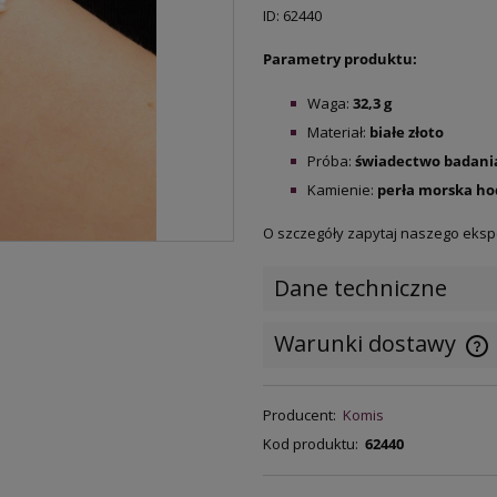
ID: 62440
Parametry produktu:
Waga:
32,3
g
Materiał:
białe
złoto
Próba:
świadectwo badani
Kamienie:
perła morska ho
O szczegóły zapytaj naszego eksp
Dane techniczne
Warunki dostawy
C
Producent:
Komis
k
Kod produktu:
62440