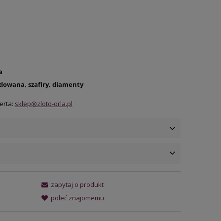
a
dowana, szafiry, diamenty
erta:
sklep@zloto-orla.pl
ena nie zawiera ewentualnych
zapytaj o produkt
osztów płatności
poleć znajomemu