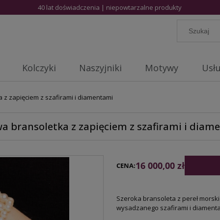
40 lat doświadczenia | niepowtarzalne produkty
Kolczyki
Naszyjniki
Motywy
Usłu
 z zapięciem z szafirami i diamentami
wa bransoletka z zapięciem z szafirami i diam
16 000,00 zł
CENA:
Szeroka bransoleta z pereł morsk
wysadzanego szafirami i diament