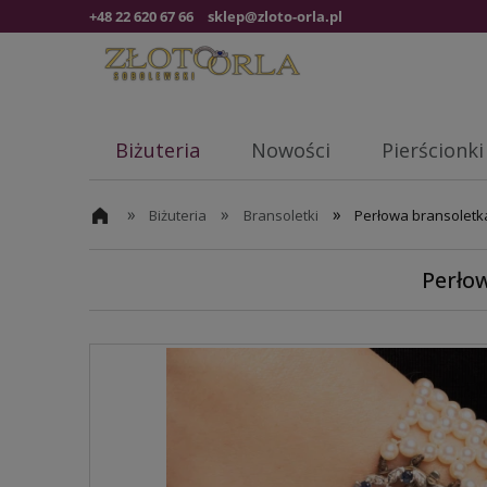
+48 22 620 67 66
sklep@zloto-orla.pl
Biżuteria
Nowości
Pierścionki
»
»
»
Biżuteria
Bransoletki
Perłowa bransoletka
Perło