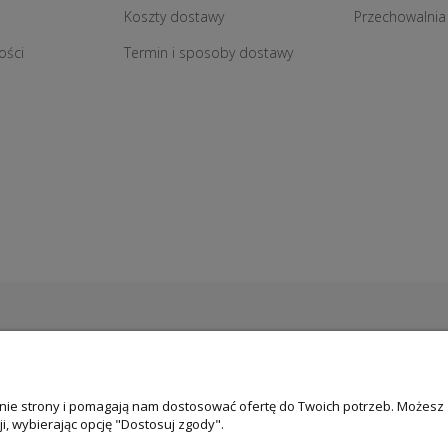
Koszty dostawy
Przechowalnia
ości
Termin i sposoby dostawy
łanie strony i pomagają nam dostosować ofertę do Twoich potrzeb. Możesz
i, wybierając opcję "Dostosuj zgody".