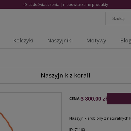
40 lat doświadczenia | niepowtarzalne produkty
Kolczyki
Naszyjniki
Motywy
Blo
Naszyjnik z korali
3 800,00 zł
CENA:
Naszyjnik zrobiony z naturalnych 
ID: 71160