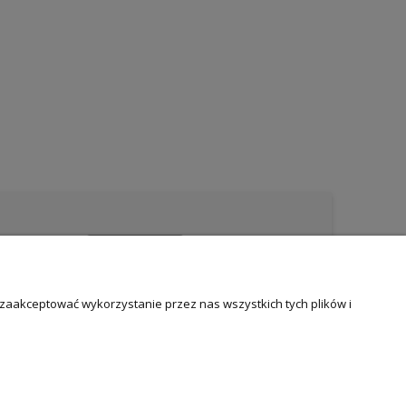
 zaakceptować wykorzystanie przez nas wszystkich tych plików i
Certyfikowani rzeczoznawcy
wycena i potwierdzenie jakości biżuterii