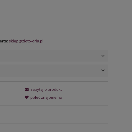
erta:
sklep@zloto-orla.pl
ena nie zawiera ewentualnych
zapytaj o produkt
osztów płatności
poleć znajomemu