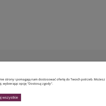
łanie strony i pomagają nam dostosować ofertę do Twoich potrzeb. Możesz
i, wybierając opcję "Dostosuj zgody".
Darmowa dostawa
przy zakupie powyżej 800 zł
j wszystkie