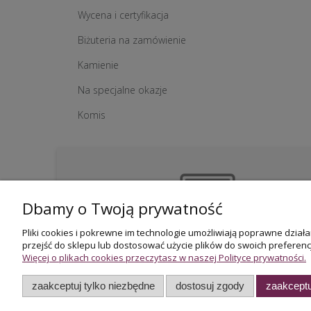
Wycena i certyfikacja
Biżuteria na zamówienie
Kamienie
Na specjalne okazje
Komis
Dbamy o Twoją prywatność
Pliki cookies i pokrewne im technologie umożliwiają poprawne dzia
przejść do sklepu lub dostosować użycie plików do swoich preferencj
Więcej o plikach cookies przeczytasz w naszej Polityce prywatności.
Firma rodzinna
działamy od 1983 roku
zaakceptuj tylko niezbędne
dostosuj zgody
zaakceptu