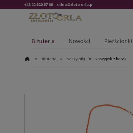
+48 22 620 67 66
sklep@zloto-orla.pl
Biżuteria
Nowości
Pierścionki
»
»
»
Biżuteria
Naszyjniki
Naszyjnik z korali