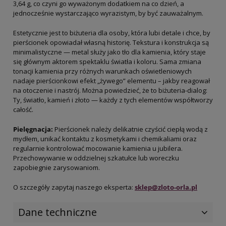
3,64 g, co czyni go wyważonym dodatkiem na co dzień, a
jednocześnie wystarczająco wyrazistym, by być zauważalnym.
Estetycznie jest to biżuteria dla osoby, która lubi detale i chce, by
pierścionek opowiadał własną historię. Tekstura i konstrukcja są
minimalistyczne — metal służy jako tło dla kamienia, który staje
się głównym aktorem spektaklu światła i koloru. Sama zmiana
tonacji kamienia przy różnych warunkach oświetleniowych
nadaje pierścionkowi efekt „żywego” elementu – jakby reagował
na otoczenie i nastrój. Można powiedzieć, że to biżuteria-dialog:
Ty, światło, kamień i złoto — każdy z tych elementów współtworzy
całość.
Pielęgnacja:
Pierścionek należy delikatnie czyścić ciepłą wodą z
mydłem, unikać kontaktu z kosmetykami i chemikaliami oraz
regularnie kontrolować mocowanie kamienia u jubilera.
Przechowywanie w oddzielnej szkatułce lub woreczku
zapobiegnie zarysowaniom.
O szczegóły zapytaj naszego eksperta:
sklep@zloto-orla.pl
Dane techniczne