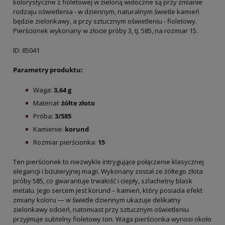
kolorystyczne z fioletowej w zieloną widoczne są przy zmianie
rodzaju oświetlenia - w dziennym, naturalnym świetle kamień
będzie zielonkawy, a przy sztucznym oświetleniu - fioletowy.
Pierścionek wykonany w złocie próby 3, tj. 585, na rozmiar 15.
ID: 85041
Parametry produktu:
Waga:
3,64
g
Materiał:
żółte złoto
Próba:
3/585
Kamienie:
korund
Rozmiar pierścionka:
15
Ten pierścionek to niezwykle intrygujące połączenie klasycznej
elegancji i biżuteryjnej magii. Wykonany został ze żółtego złota
próby 585, co gwarantuje trwałość i ciepły, szlachetny blask
metalu. Jego sercem jest korund – kamień, który posiada efekt
zmiany koloru — w świetle dziennym ukazuje delikatny
zielonkawy odcień, natomiast przy sztucznym oświetleniu
przyjmuje subtelny fioletowy ton. Waga pierścionka wynosi około