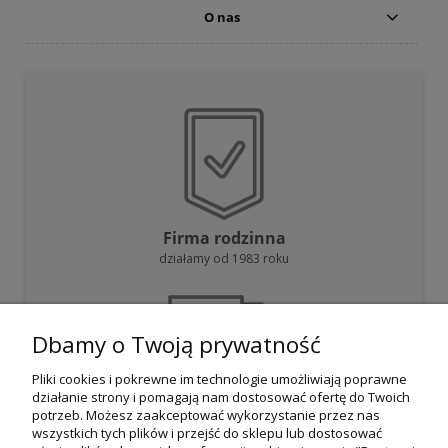
O nas
Firma rodzinna
działamy od 1983 roku
Dbamy o Twoją prywatność
Pliki cookies i pokrewne im technologie umożliwiają poprawne
działanie strony i pomagają nam dostosować ofertę do Twoich
Darmowa dostawa
potrzeb. Możesz zaakceptować wykorzystanie przez nas
przy zakupie powyżej 800 zł
wszystkich tych plików i przejść do sklepu lub dostosować