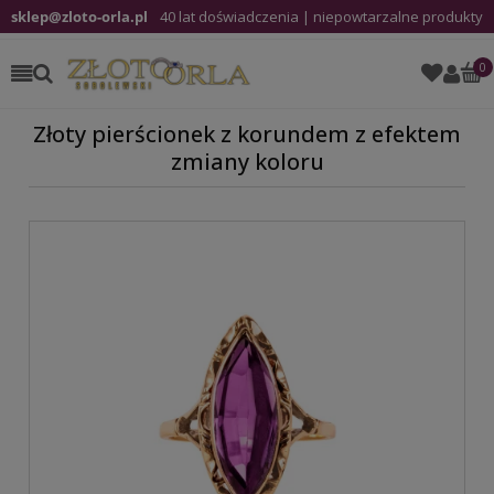
sklep@zloto-orla.pl
40 lat doświadczenia | niepowtarzalne produkty
Złoty pierścionek z korundem z efektem
zmiany koloru