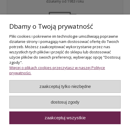
działamy od 1983 roku
Dbamy o Twoją prywatność
Pliki cookies i pokrewne im technologie umożliwiają poprawne
działanie strony i pomagają nam dostosować ofertę do Twoich
Darmowa dostawa
potrzeb. Możesz zaakceptować wykorzystanie przez nas
przy zakupie powyżej 800 zł
wszystkich tych plików i przejść do sklepu lub dostosować
użycie plików do swoich preferencji, wybierając opcję "Dostosuj
zgody".
Więcej o plikach cookies przeczytasz w naszej Polityce
prywatności.
zaakceptuj tylko niezbędne
Certyfikowani rzeczoznawcy
wycena i potwierdzenie jakości biżuterii
dostosuj zgody
zaakceptuj wszystkie
Internetowy sklep jubilerski Złoto-Orla | ul. Orla 13, 00-144
Warszawa |
sklep@zloto-orla.pl
|
+48 22 620 67 66
|
WhatsApp
|
NIP:5251985527 | REGON:012871659