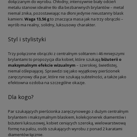
dołączanym do wyrobu. Chłodny, intensywnie biały odcień
metalu stanowi idealne tło dla bezbarwnych brylantów – metal
niemal znika, pozostawiając na dłoni jedynie nieustanny blask
kamieni.
Waga 13,56 g
to znacząca masa jak na trzy obrączki –
wyrób ma realny, solidny, luksusowy charakter.
Styl i stylistyki
Trzy połączone obrączki z centralnym solitarem i 46 mniejszymi
brylantami to propozycja dla kobiet, które szukają
biżuterii o
maksymalnym efekcie wizualnym
– szerokiej, świetlistej,
niemal oślepiającej. Sprawdzi się jako wyjątkowy pierścionek
zaręczynowy dla par, które nie szukają subtelności, a także jako
efektowna ozdoba na szczególne okazje.
Dla kogo?
Par szukających pierścionka zaręczynowego z dużym centralnym
brylantem i maksymalnym blaskiem, kolekcjonerek diamentów i
biżuterii luksusowej, kobiet ceniących szeroką, wielowarstwową
formę na palcu, osób szukających wyrobu z ponad 2 karatami
diamentów łącznie.