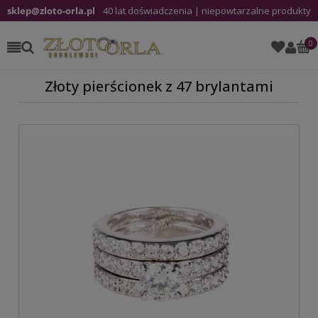
sklep@zloto-orla.pl
40 lat doświadczenia | niepowtarzalne produkty
Złoty pierścionek z 47 brylantami