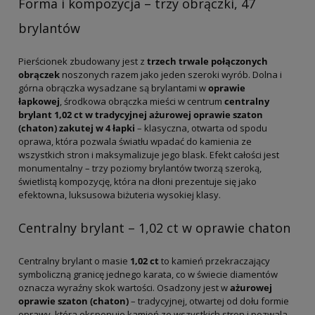
Forma i kompozycja – trzy obrączki, 47
brylantów
Pierścionek zbudowany jest z
trzech trwale połączonych
obrączek
noszonych razem jako jeden szeroki wyrób. Dolna i
górna obrączka wysadzane są brylantami w
oprawie
łapkowej
,
środkowa obrączka mieści w centrum
centralny
brylant 1,02 ct w tradycyjnej ażurowej oprawie szaton
(chaton) zakutej w 4 łapki
– klasyczna, otwarta od spodu
oprawa, która pozwala światłu wpadać do kamienia ze
wszystkich stron i maksymalizuje jego blask. Efekt całości jest
monumentalny – trzy poziomy brylantów tworzą szeroką,
świetlistą kompozycję, która na dłoni prezentuje się jako
efektowna, luksusowa biżuteria wysokiej klasy.
Centralny brylant – 1,02 ct w oprawie chaton
Centralny brylant o masie
1,02 ct
to kamień przekraczający
symboliczną granicę jednego karata, co w świecie diamentów
oznacza wyraźny skok wartości. Osadzony jest w
ażurowej
oprawie szaton (chaton)
– tradycyjnej, otwartej od dołu formie
oprawy, która eksponuje kamień ze wszystkich stron i pozwala