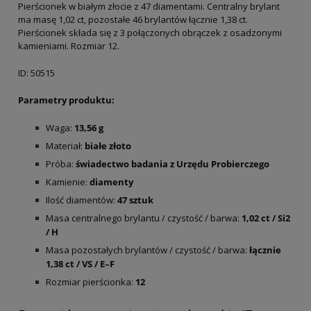
Pierścionek w białym złocie z 47 diamentami. Centralny brylant
ma masę 1,02 ct, pozostałe 46 brylantów łącznie 1,38 ct.
Pierścionek składa się z 3 połączonych obrączek z osadzonymi
kamieniami. Rozmiar 12.
ID: 50515
Parametry produktu:
Waga:
13,56 g
Materiał:
białe złoto
Próba:
świadectwo badania z Urzędu Probierczego
Kamienie:
diamenty
Ilość diamentów:
47 sztuk
Masa centralnego brylantu / czystość / barwa:
1,02 ct / Si2
/ H
Masa pozostałych brylantów / czystość / barwa:
łącznie
1,38 ct / VS / E–F
Rozmiar pierścionka:
12