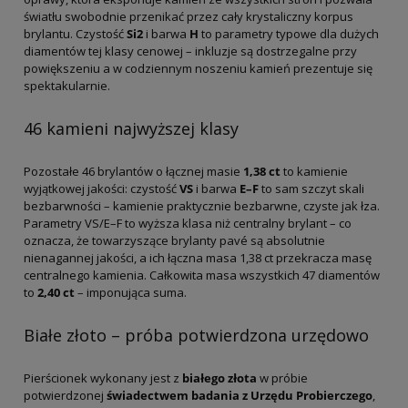
światłu swobodnie przenikać przez cały krystaliczny korpus
brylantu. Czystość
Si2
i barwa
H
to parametry typowe dla dużych
diamentów tej klasy cenowej – inkluzje są dostrzegalne przy
powiększeniu a w codziennym noszeniu kamień prezentuje się
spektakularnie.
46 kamieni najwyższej klasy
Pozostałe 46 brylantów o łącznej masie
1,38 ct
to kamienie
wyjątkowej jakości: czystość
VS
i barwa
E–F
to sam szczyt skali
bezbarwności – kamienie praktycznie bezbarwne, czyste jak łza.
Parametry VS/E–F to wyższa klasa niż centralny brylant – co
oznacza, że towarzyszące brylanty pavé są absolutnie
nienagannej jakości, a ich łączna masa 1,38 ct przekracza masę
centralnego kamienia. Całkowita masa wszystkich 47 diamentów
to
2,40 ct
– imponująca suma.
Białe złoto – próba potwierdzona urzędowo
Pierścionek wykonany jest z
białego złota
w próbie
potwierdzonej
świadectwem badania z Urzędu Probierczego
,