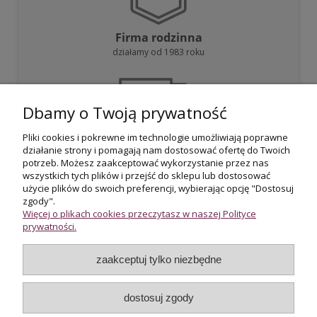
Firma rodzinna
działamy od 1983 roku
Dbamy o Twoją prywatność
Pliki cookies i pokrewne im technologie umożliwiają poprawne
działanie strony i pomagają nam dostosować ofertę do Twoich
Darmowa dostawa
potrzeb. Możesz zaakceptować wykorzystanie przez nas
przy zakupie powyżej 800 zł
wszystkich tych plików i przejść do sklepu lub dostosować
użycie plików do swoich preferencji, wybierając opcję "Dostosuj
zgody".
Więcej o plikach cookies przeczytasz w naszej Polityce
prywatności.
zaakceptuj tylko niezbędne
Certyfikowani rzeczoznawcy
wycena i potwierdzenie jakości biżuterii
dostosuj zgody