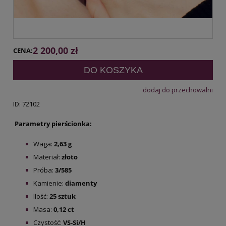
2 200,00 zł
CENA:
DO KOSZYKA
dodaj do przechowalni
ID: 72102
Parametry pierścionka:
Waga:
2,63 g
Materiał:
złoto
Próba:
3/585
Kamienie:
diamenty
Ilość:
25 sztuk
Masa:
0,12 ct
Czystość:
VS-Si/H