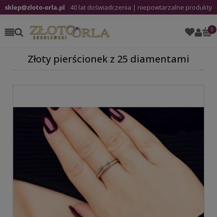
sklep@zloto-orla.pl
40 lat doświadczenia | niepowtarzalne produkty
Złoty pierścionek z 25 diamentami