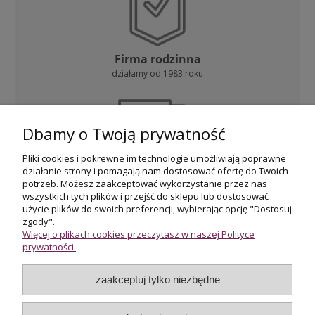
Firma rodzinna
działamy od 1983 roku
Dbamy o Twoją prywatność
Pliki cookies i pokrewne im technologie umożliwiają poprawne
działanie strony i pomagają nam dostosować ofertę do Twoich
Darmowa dostawa
potrzeb. Możesz zaakceptować wykorzystanie przez nas
przy zakupie powyżej 800 zł
wszystkich tych plików i przejść do sklepu lub dostosować
użycie plików do swoich preferencji, wybierając opcję "Dostosuj
zgody".
Więcej o plikach cookies przeczytasz w naszej Polityce
prywatności.
zaakceptuj tylko niezbędne
Certyfikowani rzeczoznawcy
wycena i potwierdzenie jakości biżuterii