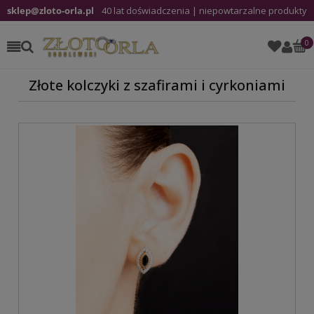
sklep@zloto-orla.pl
40 lat doświadczenia | niepowtarzalne produkty
Złote kolczyki z szafirami i cyrkoniami