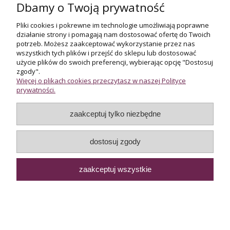
Dbamy o Twoją prywatność
do koszyka
Pliki cookies i pokrewne im technologie umożliwiają poprawne
działanie strony i pomagają nam dostosować ofertę do Twoich
potrzeb. Możesz zaakceptować wykorzystanie przez nas
wszystkich tych plików i przejść do sklepu lub dostosować
użycie plików do swoich preferencji, wybierając opcję "Dostosuj
Pierścionek w białym złocie z 36
zgody".
Więcej o plikach cookies przeczytasz w naszej Polityce
diamentami
prywatności.
zaakceptuj tylko niezbędne
5 500,00 zł
dostosuj zgody
do koszyka
zaakceptuj wszystkie
Pierścionek ze złota i platyny z
diamentem