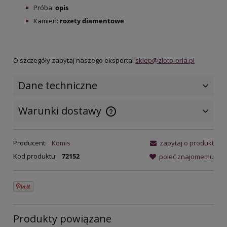
Próba:
opis
Kamień:
rozety diamentowe
O szczegóły zapytaj naszego eksperta:
sklep@zloto-orla.pl
Dane techniczne
Warunki dostawy
Cena nie zawiera ewentualnych
kosztów płatności
Producent:
Komis
zapytaj o produkt
Kod produktu:
72152
poleć znajomemu
Produkty powiązane