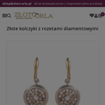
sklep@zloto-orla.pl
40 lat doświadczenia | niepowtarzalne produkty
Złote kolczyki z rozetami diamentowymi