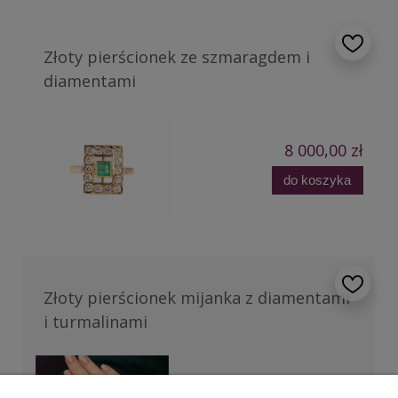
Złoty pierścionek ze szmaragdem i
diamentami
8 000,00 zł
do koszyka
Złoty pierścionek mijanka z diamentami
i turmalinami
2 100,00 zł