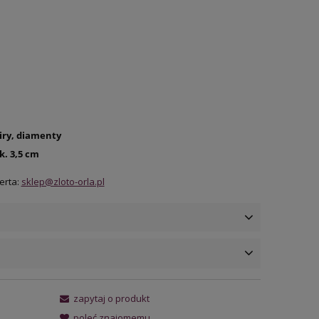
firy, diamenty
k. 3,5 cm
erta:
sklep@zloto-orla.pl
ena nie zawiera ewentualnych
zapytaj o produkt
osztów płatności
poleć znajomemu