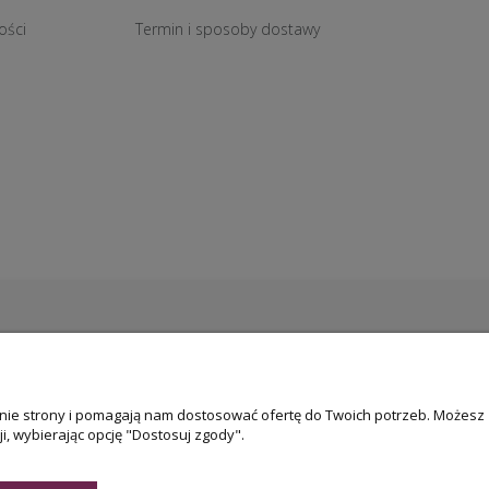
ości
Termin i sposoby dostawy
łanie strony i pomagają nam dostosować ofertę do Twoich potrzeb. Możesz
i, wybierając opcję "Dostosuj zgody".
Darmowa dostawa
przy zakupie powyżej 800 zł