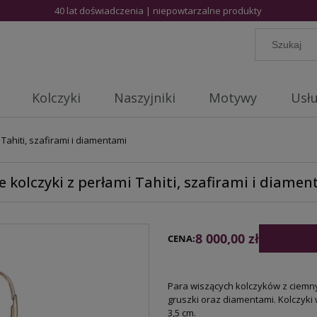
40 lat doświadczenia | niepowtarzalne produkty
Kolczyki
Naszyjniki
Motywy
Usłu
 Tahiti, szafirami i diamentami
e kolczyki z perłami Tahiti, szafirami i diame
8 000,00 zł
CENA:
Para wiszących kolczyków z ciemnym
gruszki oraz diamentami. Kolczyki 
3,5 cm.