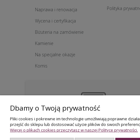
Polityka prywatn
Naprawa i renowacja
Wycena i certyfikacja
Biżuteria na zamówienie
Kamienie
Na specjalne okazje
Komis
Dbamy o Twoją prywatność
Pliki cookies i pokrewne im technologie umożliwiają poprawne dzia
przejść do sklepu lub dostosować użycie plików do swoich preferencj
Więcej o plikach cookies przeczytasz w naszej Polityce prywatności.
Firma rodzinna
działamy od 1983 roku