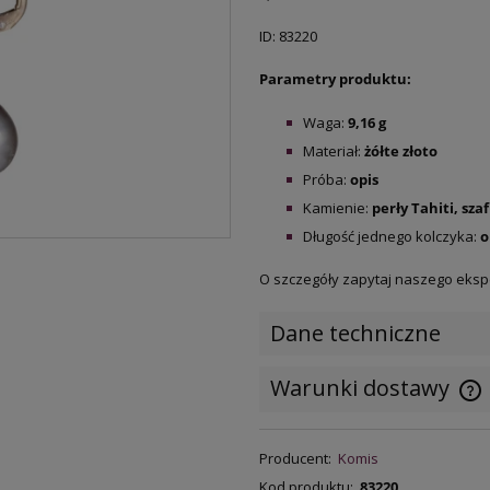
ID: 83220
Parametry produktu:
Waga:
9,16
g
Materiał:
żółte złoto
Próba:
opis
Kamienie:
perły Tahiti, sza
Długość jednego kolczyka:
o
O szczegóły zapytaj naszego eksp
Dane techniczne
Warunki dostawy
C
Producent:
Komis
k
Kod produktu:
83220