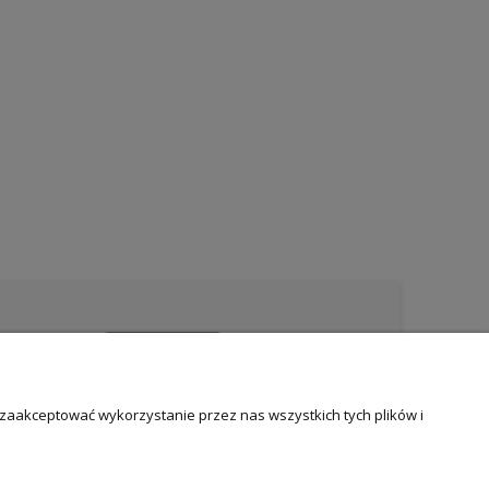
 zaakceptować wykorzystanie przez nas wszystkich tych plików i
Certyfikowani rzeczoznawcy
wycena i potwierdzenie jakości biżuterii