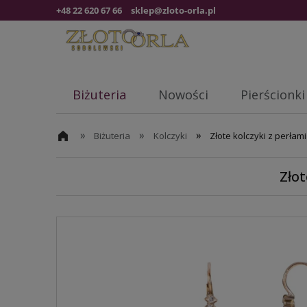
+48 22 620 67 66
sklep@zloto-orla.pl
Biżuteria
Nowości
Pierścionki
»
»
»
Biżuteria
Kolczyki
Złote kolczyki z perłami
Złot