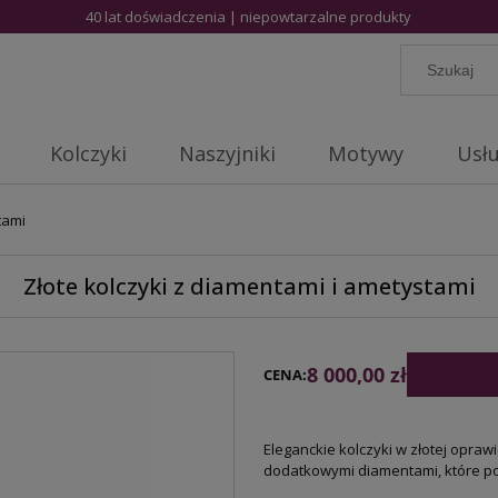
40 lat doświadczenia | niepowtarzalne produkty
Kolczyki
Naszyjniki
Motywy
Usłu
tami
Złote kolczyki z diamentami i ametystami
8 000,00 zł
CENA:
Eleganckie kolczyki w złotej opraw
dodatkowymi diamentami, które po