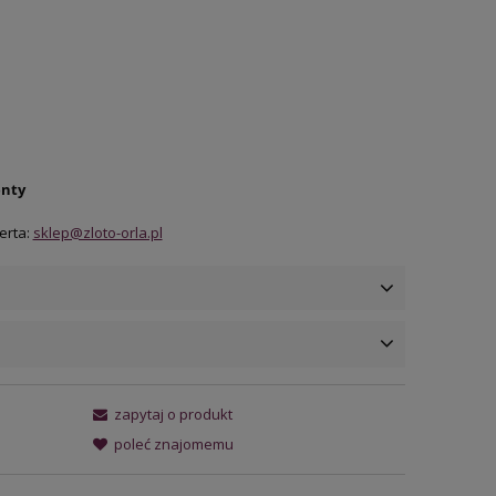
enty
erta:
sklep@zloto-orla.pl
ena nie zawiera ewentualnych
zapytaj o produkt
osztów płatności
poleć znajomemu