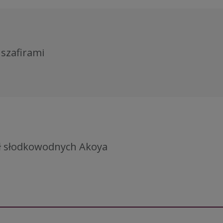
 szafirami
eł słodkowodnych Akoya