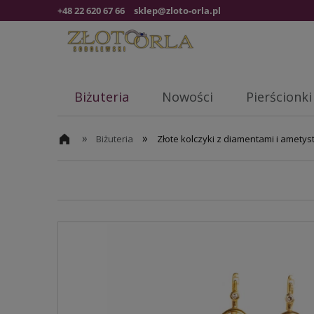
+48 22 620 67 66
sklep@zloto-orla.pl
Biżuteria
Nowości
Pierścionki
»
»
Biżuteria
Złote kolczyki z diamentami i ametys