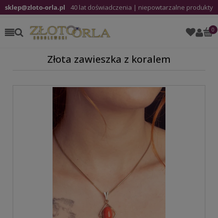
sklep@zloto-orla.pl
40 lat doświadczenia | niepowtarzalne produkty
Złota zawieszka z koralem