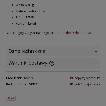
Waga:
6,86 g
Materiał:
żółte złoto
Próba:
3/585
Kamień:
koral
O szczegóły zapytaj naszego eksperta:
sklep@zloto-orla.pl
Dane techniczne
Warunki dostawy
Cena nie zawiera ewentualnych
kosztów płatności
Producent:
Komis
zapytaj o produkt
Kod produktu:
51373
poleć znajomemu