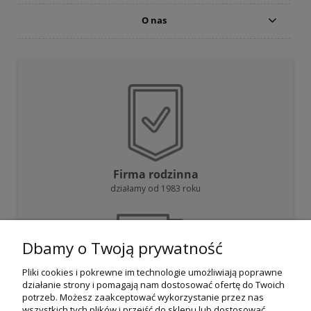
O nas
Firma rodzinna
działamy od 1983 roku
Dbamy o Twoją prywatność
Pliki cookies i pokrewne im technologie umożliwiają poprawne
działanie strony i pomagają nam dostosować ofertę do Twoich
Darmowa dostawa
potrzeb. Możesz zaakceptować wykorzystanie przez nas
przy zakupie powyżej 800 zł
wszystkich tych plików i przejść do sklepu lub dostosować