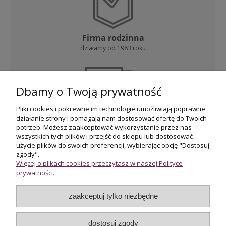
Firma rodzinna
działamy od 1983 roku
Dbamy o Twoją prywatność
Pliki cookies i pokrewne im technologie umożliwiają poprawne
działanie strony i pomagają nam dostosować ofertę do Twoich
Darmowa dostawa
potrzeb. Możesz zaakceptować wykorzystanie przez nas
przy zakupie powyżej 800 zł
wszystkich tych plików i przejść do sklepu lub dostosować
użycie plików do swoich preferencji, wybierając opcję "Dostosuj
zgody".
Więcej o plikach cookies przeczytasz w naszej Polityce
prywatności.
zaakceptuj tylko niezbędne
Certyfikowani rzeczoznawcy
wycena i potwierdzenie jakości biżuterii
dostosuj zgody