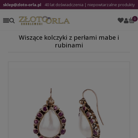
sklep@zloto-orla.pl
40 lat doświadczenia | niepowtarzalne produkty
Wiszące kolczyki z perłami mabe i
rubinami