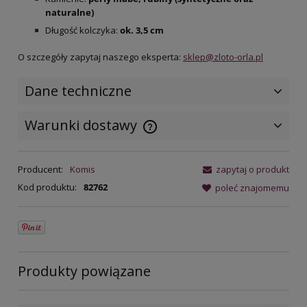
naturalne)
Długość kolczyka:
ok. 3,5 cm
O szczegóły zapytaj naszego eksperta:
sklep@zloto-orla.pl
Dane techniczne
Warunki dostawy
Cena nie zawiera ewentualnych
kosztów płatności
Producent:
Komis
zapytaj o produkt
Kod produktu:
82762
poleć znajomemu
Produkty powiązane