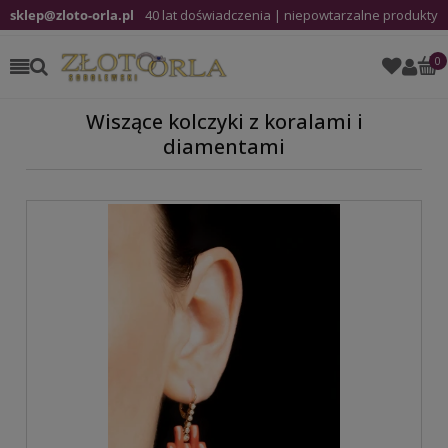
sklep@zloto-orla.pl
40 lat doświadczenia | niepowtarzalne produkty
Wiszące kolczyki z koralami i
diamentami