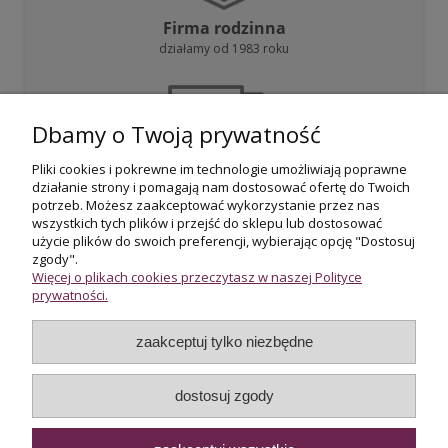
Firma rodzinna
działamy od 1983 roku
Dbamy o Twoją prywatność
Pliki cookies i pokrewne im technologie umożliwiają poprawne
działanie strony i pomagają nam dostosować ofertę do Twoich
Darmowa dostawa
potrzeb. Możesz zaakceptować wykorzystanie przez nas
przy zakupie powyżej 800 zł
wszystkich tych plików i przejść do sklepu lub dostosować
użycie plików do swoich preferencji, wybierając opcję "Dostosuj
zgody".
Więcej o plikach cookies przeczytasz w naszej Polityce
prywatności.
zaakceptuj tylko niezbędne
Certyfikowani rzeczoznawcy
wycena i potwierdzenie jakości biżuterii
dostosuj zgody