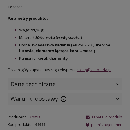
ID: 61611
Parametry produktu:
Waga:
11,96
g
Materiał:
żółte złoto (w większości)
Próba:
świadectwo badania (Au 490 - 750, srebrne
lutowie, elementy łączące koral - metal)
Kamienie:
koral,
diamenty
O szczegóły zapytaj naszego eksperta:
sklep@zloto-orla.pl
Dane techniczne
Warunki dostawy
Cena nie zawiera ewentualnych
kosztów płatności
Producent:
Komis
zapytaj o produkt
Kod produktu:
61611
poleć znajomemu