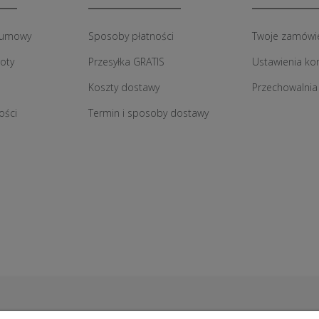
 umowy
Sposoby płatności
Twoje zamówi
roty
Przesyłka GRATIS
Ustawienia ko
Koszty dostawy
Przechowalnia
ości
Termin i sposoby dostawy