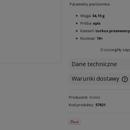
Parametry pierścionka:
Waga:
34,15 g
Próba:
opis
Kamień:
turkus prasowany,
Rozmiar:
19+
O szczegóły zap
Dane techniczne
Warunki dostawy
C
Producent:
Komis
k
Kod produktu:
57921