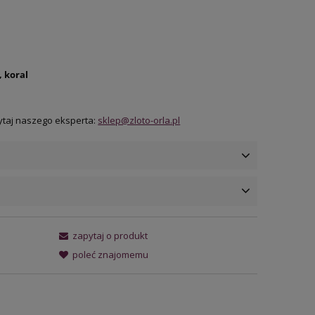
 koral
ytaj naszego eksperta:
sklep@zloto-orla.pl
ena nie zawiera ewentualnych
zapytaj o produkt
osztów płatności
poleć znajomemu