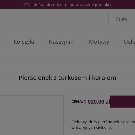
40 lat doświadczenia | niepowtarzalne produkty
Kolczyki
Naszyjniki
Motywy
Usłu
Pierścionek z turkusem i koralem
1 020,00 zł
CENA:
Ciekawy, duży pierścionek z pras
wakacyjnych stylizacji.