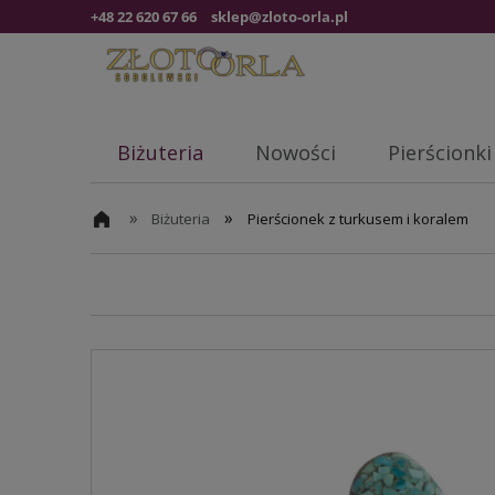
+48 22 620 67 66
sklep@zloto-orla.pl
Biżuteria
Nowości
Pierścionki
»
»
Biżuteria
Pierścionek z turkusem i koralem