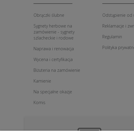
Obrączki ślubne
Odstąpienie od
Sygnety herbowe na
Reklamacje i zw
zamówienie - sygnety
Regulamin
szlacheckie i rodowe
Polityka prywatn
Naprawa i renowacja
Wycena i certyfikacja
Biżuteria na zamówienie
Kamienie
Na specjalne okazje
Komis