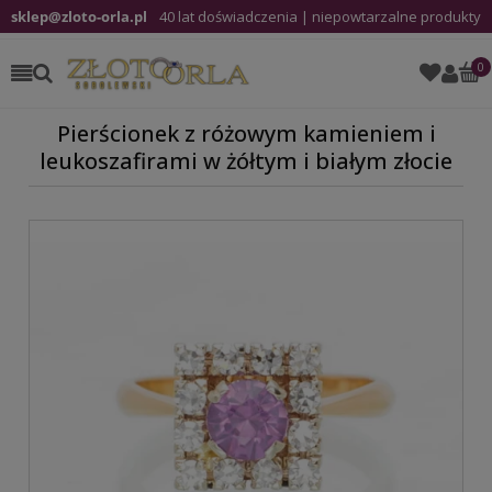
sklep@zloto-orla.pl
40 lat doświadczenia | niepowtarzalne produkty
Pierścionek z różowym kamieniem i
leukoszafirami w żółtym i białym złocie