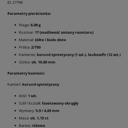
ID: 27798
Parametry pierścionka:
Waga:
6,08 g
Rozmiar:
17 (możliwość zmiany rozmiaru)
Materiał:
żółte i białe złoto
Próba:
2/750
Kamienie:
korund syntetyczny (1 szt.), leukoszfir (12 szt.)
Górka:
ok. 10,80 mm
Parametry kamieni:
Kamień:
korund syntetyczny
Ilość:
1 szt.
Szlif i kształt:
fasetowany okrągły
Wymiary:
5,9 / 4,05 mm
Masa:
ok. 1,15 ct
Barwa:
różowa