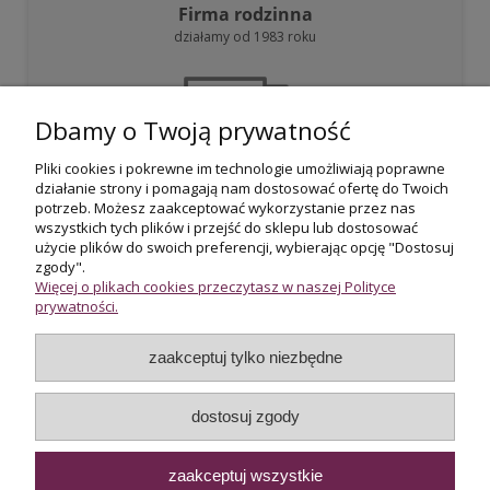
Firma rodzinna
działamy od 1983 roku
Dbamy o Twoją prywatność
Pliki cookies i pokrewne im technologie umożliwiają poprawne
działanie strony i pomagają nam dostosować ofertę do Twoich
Darmowa dostawa
potrzeb. Możesz zaakceptować wykorzystanie przez nas
przy zakupie powyżej 800 zł
wszystkich tych plików i przejść do sklepu lub dostosować
użycie plików do swoich preferencji, wybierając opcję "Dostosuj
zgody".
Więcej o plikach cookies przeczytasz w naszej Polityce
prywatności.
zaakceptuj tylko niezbędne
Certyfikowani rzeczoznawcy
wycena i potwierdzenie jakości biżuterii
dostosuj zgody
zaakceptuj wszystkie
Internetowy sklep jubilerski Złoto-Orla | ul. Orla 13, 00-144