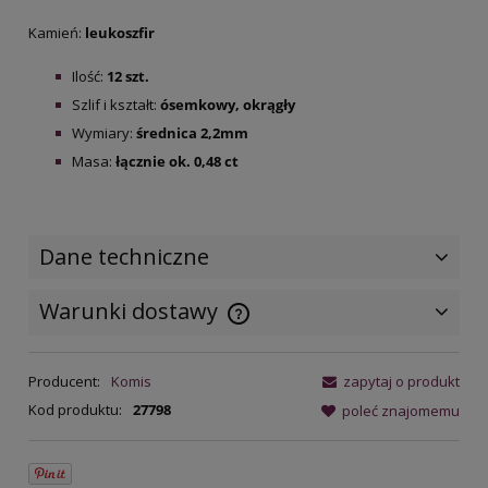
Kamień:
leukoszfir
Ilość:
12 szt.
Szlif i kształt:
ósemkowy, okrągły
Wymiary:
średnica 2,2mm
Masa:
łącznie ok. 0,48 ct
Dane techniczne
Warunki dostawy
Cena nie zawiera ewentualnych
kosztów płatności
Producent:
Komis
zapytaj o produkt
Kod produktu:
27798
poleć znajomemu