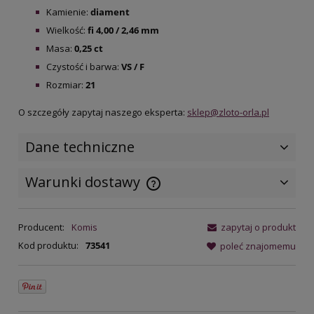
Kamienie:
diament
Wielkość:
fi 4,00 / 2,46 mm
Masa:
0,25 ct
Czystość i barwa:
VS / F
Rozmiar:
21
O szczegóły zapytaj naszego eksperta:
sklep@zloto-orla.pl
Dane techniczne
Warunki dostawy
Cena nie zawiera ewentualnych
kosztów płatności
Producent:
Komis
zapytaj o produkt
Kod produktu:
73541
poleć znajomemu