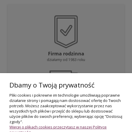
Firma rodzinna
działamy od 1983 roku
Dbamy o Twoją prywatność
Pliki cookies i pokrewne im technologie umożliwiają poprawne
działanie strony i pomagają nam dostosować ofertę do Twoich
Darmowa dostawa
potrzeb. Możesz zaakceptować wykorzystanie przez nas
przy zakupie powyżej 800 zł
wszystkich tych plików i przejść do sklepu lub dostosować
użycie plików do swoich preferencji, wybierając opcję "Dostosuj
zgody".
Więcej o plikach cookies przeczytasz w naszej Polityce