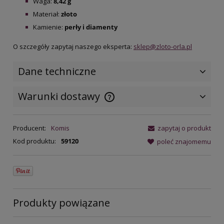
Waga:
8,42 g
Materiał:
złoto
Kamienie:
perły i diamenty
O szczegóły zapytaj naszego eksperta:
sklep@zloto-orla.pl
Dane techniczne
Warunki dostawy
Cena nie zawiera ewentualnych
kosztów płatności
Producent:
Komis
zapytaj o produkt
Kod produktu:
59120
poleć znajomemu
Produkty powiązane