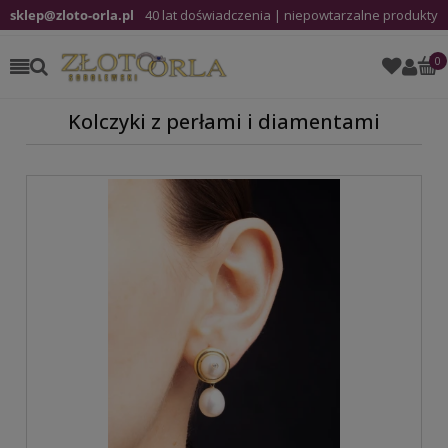
sklep@zloto-orla.pl
40 lat doświadczenia | niepowtarzalne produkty
Kolczyki z perłami i diamentami