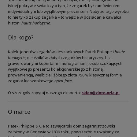
tylnej pokrywie świadczy o tym, że zegarek był zamówieniem
indywidualnym lub wyjątkowym prezentem. Nabycie tego wyrobu
to nie tylko zakup zegarka – to wejście w posiadanie kawałka
historii
haute horlogerie
.
Dla kogo?
Kolekcjonerów zegarków kieszonkowych Patek Philippe i
haute
horlogerie
, miłośników złotych zegarków historycznych z
grawerowanymi kopertami i monogramami, osób szukających
wyjątkowego prezentu kolekcjonerskiego z historią i
proweniencją, wielbicieli żółtego złota 750 w klasycznej formie
zegarka kieszonkowego
open-face
.
O szczegóły zapytaj naszego eksperta:
sklep@zloto-orla.pl
O marce
Patek Philippe & Cie to szwajcarski dom zegarmistrzowski
założony w Genewie w 1839 roku, powszechnie uważany za