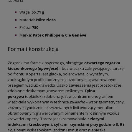
ID: 79315
Waga:
55,71 g
Materiał:
żółte złoto
Próba:
750
Marka:
Patek Philippe & Cie Genève
Forma i konstrukcja
Zegarek ma formę klasycznego, okrągłego
otwartego zegarka
kieszonkowego (
open-face
)
– bez wieczka zakrywającego tarczę
od frontu. Koperta jest gładka, polerowana, o wyraźnym,
zaokrąglonym profilu bocznym, z ozdobnym, grawerowanym
brzegiem wzdłuż krawędzi. Uszko zawieszenia jest prostokątne,
zdobione delikatnym grawerem roślinnym.
Tylna
pokrywa
(dekielek) zdobiona jest w centrum monogramem
właściciela wykonanym w technice
guilloche
– wzór geometryczny
złożony z rytmicznie skrzyżowanych linii tworzący medalion –
obramowanym grawerowanym ornamentem roślinnym wzdłuż
krawędzi koperty. Tarcza jest kremowobiała z
złotymi
indeksami kreskowymi, cyframi rzymskimi przy godzinie 3, 9 i
12
, złotymi wskazówkami godzin i minut oraz niebieską