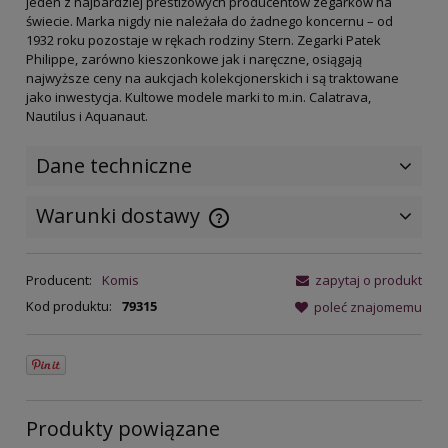
jeden z najbardziej prestiżowych producentów zegarków na
świecie. Marka nigdy nie należała do żadnego koncernu – od
1932 roku pozostaje w rękach rodziny Stern. Zegarki Patek
Philippe, zarówno kieszonkowe jak i naręczne, osiągają
najwyższe ceny na aukcjach kolekcjonerskich i są traktowane
jako inwestycja. Kultowe modele marki to m.in. Calatrava,
Nautilus i Aquanaut.
Dane techniczne
Warunki dostawy
Cena nie zawiera ewentualnych
kosztów płatności
Producent:
Komis
zapytaj o produkt
Kod produktu:
79315
poleć znajomemu
Produkty powiązane