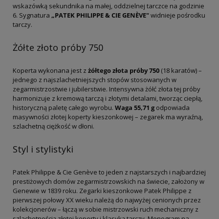
wskazówką sekundnika na małej, oddzielnej tarczce na godzinie
6. Sygnatura
„PATEK PHILIPPE & CIE GENÈVE"
widnieje pośrodku
tarczy.
Żółte złoto próby 750
Koperta wykonana jest z
żółtego złota próby 750
(18 karatów) –
jednego z najszlachetniejszych stopów stosowanych w
zegarmistrzostwie i jubilerstwie. Intensywna żółć złota tej próby
harmonizuje z kremową tarczą i złotymi detalami, tworząc ciepłą,
historyczną paletę całego wyrobu.
Waga 55,71 g
odpowiada
masywności złotej koperty kieszonkowej – zegarek ma wyraźną,
szlachetną ciężkość w dłoni.
Styl i stylistyki
Patek Philippe & Cie Genève to jeden z najstarszych i najbardziej
prestiżowych domów zegarmistrzowskich na świecie, założony w
Genewie w 1839 roku. Zegarki kieszonkowe Patek Philippe z
pierwszej połowy XX wieku należą do najwyżej cenionych przez
kolekcjonerów – łączą w sobie mistrzowski ruch mechaniczny z
szlachetnością złotej koperty i klasyką tarczy. Monogram na