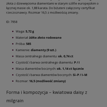
złota z dziewięcioma diamentami w starym szlifie europejskim o
łącznej masie ok. 1,88 karata. Do biżuterii załączony certyfikat
rzeczoznawcy. Rozmiar 16,5 z możliwością zmiany.
ID: 7958
Waga:
5,72 g
Materiał:
żółte złoto rodowane
Próba:
585
Kamienie:
diamenty (9 szt.)
Masa centralnego diamentu:
ok. 0,74 ct
Czystość i barwa centralnego diamentu:
P / I
Masa diamentów bocznych:
ok. 1,14 ct łącznie
Czystość i barwa diamentów bocznych:
Si–P / I–M
Rozmiar:
16,5 (możliwość zmiany)
Forma i kompozycja – kwiatowa daisy z
milgrain