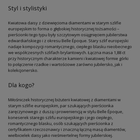
Styl i stylistyki
Kwiatowa daisy z dziewięcioma diamentami w starym szlifie
europejskim to forma o głębokiej historycznej tożsamości –
pierścionki tego typu były szczytowym osiągnięciem jubilerstwa
edwardiańskiego i z okresu Belle Époque. Stary szlif europejski
nadaje kompozycji romantycznego, ciepłego blasku nieobecnego
we współczesnych szlifach brylantowych. Łączna masa 1,88 ct
przy historycznym charakterze kamieni i kwiatowej formie górki
to połączenie rzadkie i wartościowe zarówno jubilersko, jak i
kolekcjonersko.
Dla kogo?
Miłośniczek historycznej biżuterii kwiatowej z diamentami w
starym szlifie europejskim, par szukających pierścionka
zaręczynowego z duszą i proweniencją w stylu Belle Époque,
koneserek starego szlifu europejskiego i jego ciepłego,
romantycznego blasku, osób szukających pierścionka z
certyfikatem rzeczoznawcy i znaczną łączną masą diamentów,
wielbicielek daisy jako nieśmiertelnej formy jubilerskiej.