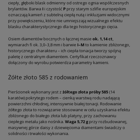
ciepły, głęboki blask odmienny od ostrego ognia współczesnych
brylantów. Barwa
I
i czystość
P
przy starym szlifie europejskim
oznaczają kamień z subtelną ciepłą nutą i inkluzjami widocznymi
przy powiększeniu, które nie umniejszają wizualnego efektu
blasku charakterystycznego dla tego historycznego cięcia.
Osiem diamentów bocznych o łącznej masie
ok. 1,14 ct
,
wymiarach fi ok. 3,0–3,8 mm i barwie
I–M
to kamienie zbliżonego,
historycznego charakteru – ich ciepła tonacja tworzy spójną
paletę z centralnym diamentem. Certyfikat rzeczoznawcy
dołączony do wyrobu potwierdza parametry kamieni.
Żółte złoto 585 z rodowaniem
Pierścionek wykonany jest z
żółtego złota próby 585
(14
karatów) pokrytego rodem – cienką warstwą rodu nadającą
powierzchni chłodnej, intensywnie białej tonacji. Rodowanie
żółtego złota to rozwiązanie stosowane w celu uzyskania efektu
zbliżonego do białego złota lub platyny, przy zachowaniu
ciepłego metalu jako nośnika.
Waga 5,72 g
przy rozbudowanej,
masywnej górce daisy z dziewięcioma diamentami świadczy o
solidności i trwałości wykonania.