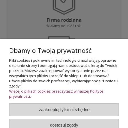
Firma rodzinna
działamy od 1983 roku
Dbamy o Twoją prywatność
Pliki cookies i pokrewne im technologie umożliwiają poprawne
działanie strony i pomagają nam dostosować ofertę do Twoich
Darmowa dostawa
potrzeb. Możesz zaakceptować wykorzystanie przez nas
przy zakupie powyżej 800 zł
wszystkich tych plików i przejść do sklepu lub dostosować
użycie plików do swoich preferencji, wybierając opcję "Dostosuj
zgody".
Więcej o plikach cookies przeczytasz w naszej Polityce
prywatności.
zaakceptuj tylko niezbędne
Certyfikowani rzeczoznawcy
wycena i potwierdzenie jakości biżuterii
dostosuj zgody