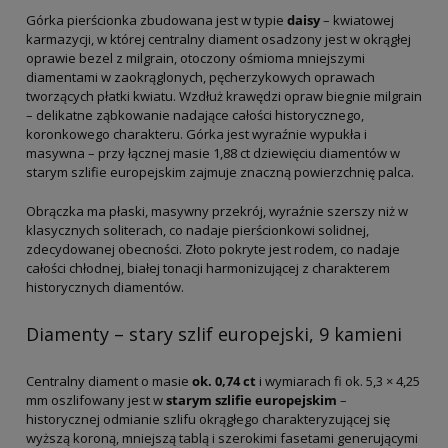
Górka pierścionka zbudowana jest w typie
daisy
– kwiatowej
karmazycji, w której centralny diament osadzony jest w okrągłej
oprawie bezel z milgrain, otoczony ośmioma mniejszymi
diamentami w zaokrąglonych, pęcherzykowych oprawach
tworzących płatki kwiatu. Wzdłuż krawędzi opraw biegnie milgrain
– delikatne ząbkowanie nadające całości historycznego,
koronkowego charakteru. Górka jest wyraźnie wypukła i
masywna – przy łącznej masie 1,88 ct dziewięciu diamentów w
starym szlifie europejskim zajmuje znaczną powierzchnię palca.
Obrączka ma płaski, masywny przekrój, wyraźnie szerszy niż w
klasycznych soliterach, co nadaje pierścionkowi solidnej,
zdecydowanej obecności. Złoto pokryte jest rodem, co nadaje
całości chłodnej, białej tonacji harmonizującej z charakterem
historycznych diamentów.
Diamenty – stary szlif europejski, 9 kamieni
Centralny diament o masie
ok. 0,74 ct
i wymiarach fi ok. 5,3 × 4,25
mm oszlifowany jest w
starym szlifie europejskim
–
historycznej odmianie szlifu okrągłego charakteryzującej się
wyższą koroną, mniejszą tablą i szerokimi fasetami generującymi