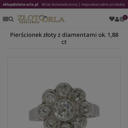
sklep@zloto-orla.pl
40 lat doświadczenia | niepowtarzalne produkty
Pierścionek złoty z diamentami ok. 1,88
ct