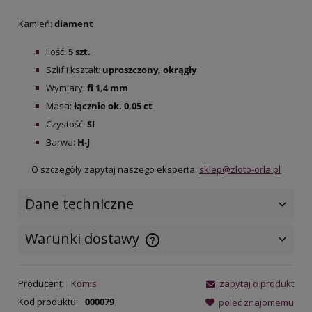
Kamień:
diament
Ilość:
5 szt.
Szlif i kształt:
uproszczony, okrągły
Wymiary:
fi 1,4 mm
Masa:
łącznie ok. 0,05 ct
Czystość:
SI
Barwa:
H-J
O szczegóły zapytaj naszego eksperta:
sklep@zloto-orla.pl
Dane techniczne
Warunki dostawy
Cena nie zawiera ewentualnych
kosztów płatności
Producent:
Komis
zapytaj o produkt
Kod produktu:
000079
poleć znajomemu