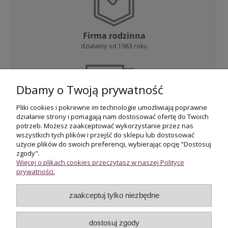
Firma rodzinna
działamy od 1983 roku
Dbamy o Twoją prywatność
Pliki cookies i pokrewne im technologie umożliwiają poprawne
działanie strony i pomagają nam dostosować ofertę do Twoich
Darmowa dostawa
potrzeb. Możesz zaakceptować wykorzystanie przez nas
przy zakupie powyżej 800 zł
wszystkich tych plików i przejść do sklepu lub dostosować
użycie plików do swoich preferencji, wybierając opcję "Dostosuj
zgody".
Więcej o plikach cookies przeczytasz w naszej Polityce
prywatności.
zaakceptuj tylko niezbędne
Certyfikowani rzeczoznawcy
wycena i potwierdzenie jakości biżuterii
dostosuj zgody