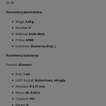
ID: 79
Parametry pierścionka:
Waga:
4,40 g
Rozmiar:
9
Materiał:
białe złoto
Próba:
4/500
Kamienie:
diamenty (6 szt.)
Parametry kamienia:
Kamień:
diament
Ilość:
1 szt.
Szlif i kształt:
brylantowy, okrągły
Wymiary:
fi 4,17 mm
Masa:
ok. 0,26 ct
Czystość:
VS1
Barwa:
G