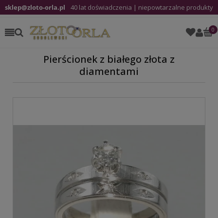
sklep@zloto-orla.pl
40 lat doświadczenia | niepowtarzalne produkty
Pierścionek z białego złota z
diamentami