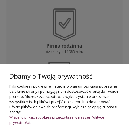
Firma rodzinna
działamy od 1983 roku
Dbamy o Twoją prywatność
Pliki cookies i pokrewne im technologie umożliwiają poprawne
działanie strony i pomagają nam dostosować ofertę do Twoich
Darmowa dostawa
potrzeb. Możesz zaakceptować wykorzystanie przez nas
przy zakupie powyżej 800 zł
wszystkich tych plików i przejść do sklepu lub dostosować
użycie plików do swoich preferencji, wybierając opcję "Dostosuj
zgody".
Więcej o plikach cookies przeczytasz w naszej Polityce
prywatności.