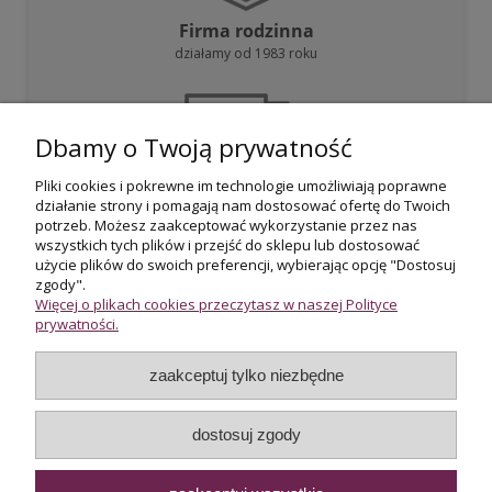
Firma rodzinna
działamy od 1983 roku
Dbamy o Twoją prywatność
Pliki cookies i pokrewne im technologie umożliwiają poprawne
działanie strony i pomagają nam dostosować ofertę do Twoich
Darmowa dostawa
potrzeb. Możesz zaakceptować wykorzystanie przez nas
przy zakupie powyżej 800 zł
wszystkich tych plików i przejść do sklepu lub dostosować
użycie plików do swoich preferencji, wybierając opcję "Dostosuj
zgody".
Więcej o plikach cookies przeczytasz w naszej Polityce
prywatności.
zaakceptuj tylko niezbędne
Certyfikowani rzeczoznawcy
wycena i potwierdzenie jakości biżuterii
dostosuj zgody