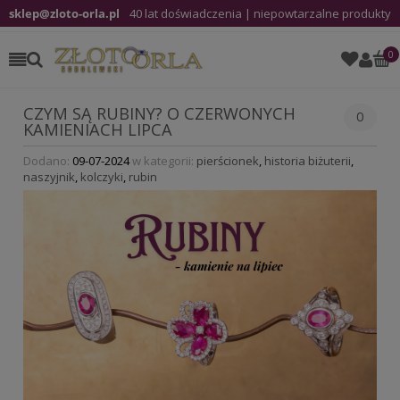
sklep@zloto-orla.pl
40 lat doświadczenia | niepowtarzalne produkty
CZYM SĄ RUBINY? O CZERWONYCH
0
KAMIENIACH LIPCA
Dodano:
09-07-2024
w kategorii:
pierścionek
,
historia biżuterii
,
naszyjnik
,
kolczyki
,
rubin