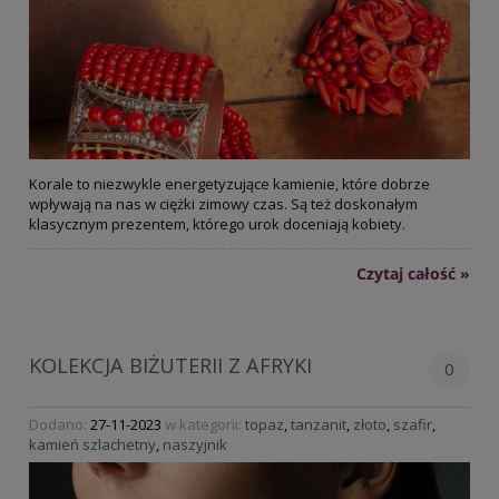
Korale to niezwykle energetyzujące kamienie, które dobrze
wpływają na nas w ciężki zimowy czas. Są też doskonałym
klasycznym prezentem, którego urok doceniają kobiety.
Czytaj całość »
KOLEKCJA BIŻUTERII Z AFRYKI
0
Dodano:
27-11-2023
w kategorii:
topaz
,
tanzanit
,
złoto
,
szafir
,
kamień szlachetny
,
naszyjnik